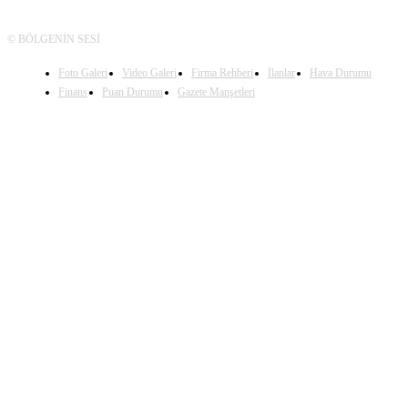
© BÖLGENİN SESİ
Foto Galeri
Video Galeri
Firma Rehberi
İlanlar
Hava Durumu
Finans
Puan Durumu
Gazete Manşetleri