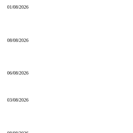
01/08/2026
HABERLER
Çekmeköy Belediyesi’nden Kamuoyuna Duyuru
08/08/2026
MHP Şile İlçe Başkanlığı 14. Olağan Kongresi’ne Hazırlanıyor: İlçe Başka
Mustafa Pıçak’tan Tüm Şile Halkına Davet
06/08/2026
Çekmeköy’de Yeni Dönem: Orhan Çerkez’den “Vira Bismillah” Mesajı
03/08/2026
POPÜLER
Çekmeköy Belediyesi’nden Kamuoyuna Duyuru