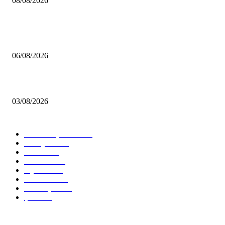
08/08/2026
MHP Şile İlçe Başkanlığı 14. Olağan Kongresi’ne Hazırlanıyor: İlçe Başka
Mustafa Pıçak’tan Tüm Şile Halkına Davet
06/08/2026
Çekmeköy’de Yeni Dönem: Orhan Çerkez’den “Vira Bismillah” Mesajı
03/08/2026
KATEGORİLER
Tüm Manşetler
12506
Türkiye
11216
Genel
8605
İstanbul
7481
Siyaset
5835
Gündem
4592
Ümraniye
2593
Şile
2436