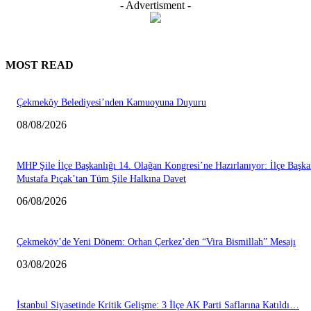
- Advertisment -
MOST READ
Çekmeköy Belediyesi’nden Kamuoyuna Duyuru
08/08/2026
MHP Şile İlçe Başkanlığı 14. Olağan Kongresi’ne Hazırlanıyor: İlçe Başka
Mustafa Pıçak’tan Tüm Şile Halkına Davet
06/08/2026
Çekmeköy’de Yeni Dönem: Orhan Çerkez’den “Vira Bismillah” Mesajı
03/08/2026
İstanbul Siyasetinde Kritik Gelişme: 3 İlçe AK Parti Saflarına Katıldı…