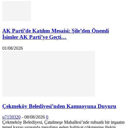
AK Parti’de Katılım Mesaisi: Şile’den Önemli
İsimler AK Parti’ye Geçti…
01/08/2026
Çekmeköy Belediyesi’nden Kamuoyuna Duyuru
u7159320
-
08/08/2026
0
Çekmeköy Belediyesi, Çatalmeşe Mahallesi’nde ruhsatlı bir inşaatın
temel kazısı sırasında meydana gelen hafriyat çökmesine ilişkin