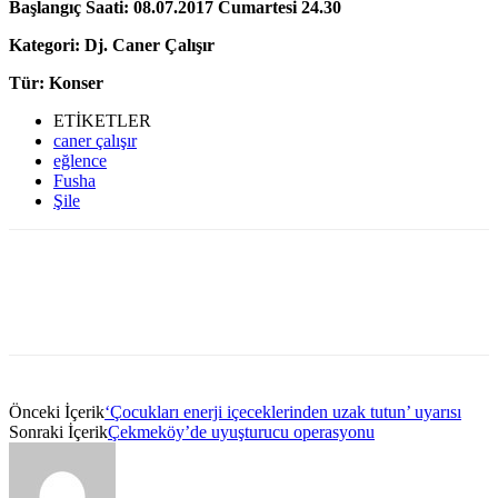
Başlangıç Saati: 08.07.2017 Cumartesi 24.30
Kategori: Dj. Caner Çalışır
Tür: Konser
ETİKETLER
caner çalışır
eğlence
Fusha
Şile
Önceki İçerik
‘Çocukları enerji içeceklerinden uzak tutun’ uyarısı
Sonraki İçerik
Çekmeköy’de uyuşturucu operasyonu