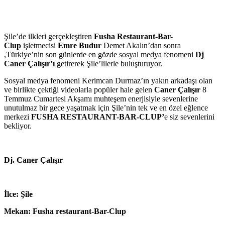
Şile’de ilkleri gerçekleştiren
Fusha Restaurant-Bar-
Clup
işletmecisi
Emre Budur
Demet Akalın’dan sonra
,Türkiye’nin son günlerde en gözde sosyal medya fenomeni
Dj
Caner Çalışır’ı
getirerek Şile’lilerle buluşturuyor.
Sosyal medya fenomeni Kerimcan Durmaz’ın yakın arkadaşı olan
ve birlikte çektiği videolarla popüler hale gelen
Caner Çalışır
8
Temmuz Cumartesi Akşamı muhteşem enerjisiyle sevenlerine
unutulmaz bir gece yaşatmak için Şile’nin tek ve en özel eğlence
merkezi
FUSHA RESTAURANT-BAR-CLUP’
e siz sevenlerini
bekliyor.
Dj. Caner Çalışır
İlce: Şile
Mekan: Fusha restaurant-Bar-Clup