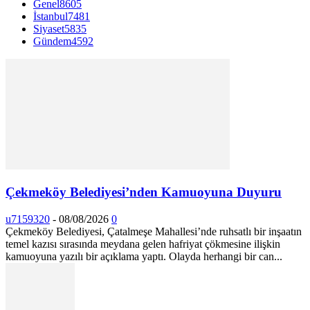
Genel
8605
İstanbul
7481
Siyaset
5835
Gündem
4592
Çekmeköy Belediyesi’nden Kamuoyuna Duyuru
u7159320
-
08/08/2026
0
Çekmeköy Belediyesi, Çatalmeşe Mahallesi’nde ruhsatlı bir inşaatın
temel kazısı sırasında meydana gelen hafriyat çökmesine ilişkin
kamuoyuna yazılı bir açıklama yaptı. Olayda herhangi bir can...