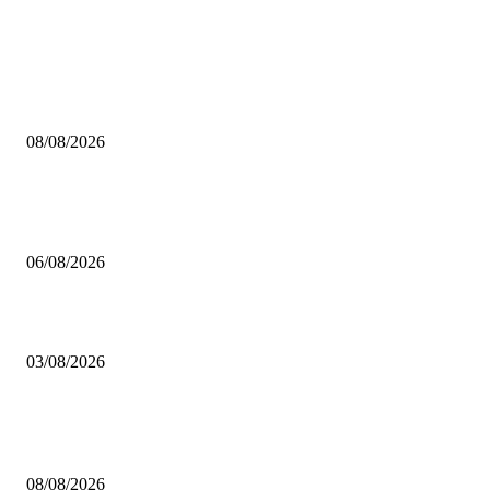
HABERLER
Çekmeköy Belediyesi’nden Kamuoyuna Duyuru
08/08/2026
MHP Şile İlçe Başkanlığı 14. Olağan Kongresi’ne Hazırlanıyor: İlçe Başka
Mustafa Pıçak’tan Tüm Şile Halkına Davet
06/08/2026
Çekmeköy’de Yeni Dönem: Orhan Çerkez’den “Vira Bismillah” Mesajı
03/08/2026
POPÜLER
Çekmeköy Belediyesi’nden Kamuoyuna Duyuru
08/08/2026