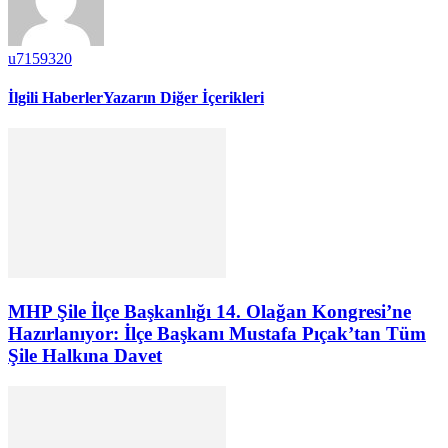
u7159320
İlgili Haberler
Yazarın Diğer İçerikleri
MHP Şile İlçe Başkanlığı 14. Olağan Kongresi’ne
Hazırlanıyor: İlçe Başkanı Mustafa Pıçak’tan Tüm
Şile Halkına Davet