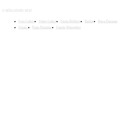
© BÖLGENİN SESİ
Foto Galeri
Video Galeri
Firma Rehberi
İlanlar
Hava Durumu
Finans
Puan Durumu
Gazete Manşetleri