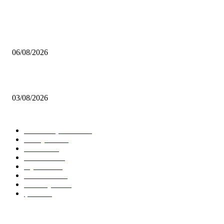
MHP Şile İlçe Başkanlığı 14. Olağan Kongresi’ne Hazırlanıyor: İlçe Başka
Mustafa Pıçak’tan Tüm Şile Halkına Davet
06/08/2026
Çekmeköy’de Yeni Dönem: Orhan Çerkez’den “Vira Bismillah” Mesajı
03/08/2026
KATEGORİLER
Tüm Manşetler
12506
Türkiye
11216
Genel
8605
İstanbul
7481
Siyaset
5835
Gündem
4592
Ümraniye
2593
Şile
2436