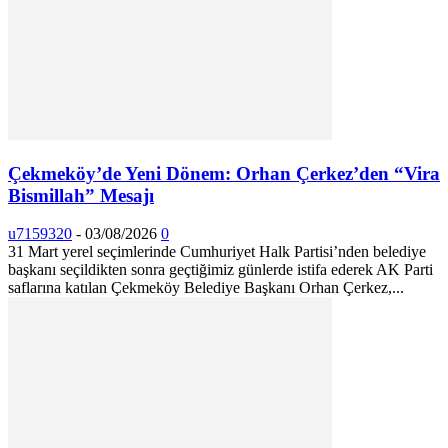
Çekmeköy’de Yeni Dönem: Orhan Çerkez’den “Vira
Bismillah” Mesajı
u7159320
-
03/08/2026
0
31 Mart yerel seçimlerinde Cumhuriyet Halk Partisi’nden belediye
başkanı seçildikten sonra geçtiğimiz günlerde istifa ederek AK Parti
saflarına katılan Çekmeköy Belediye Başkanı Orhan Çerkez,...