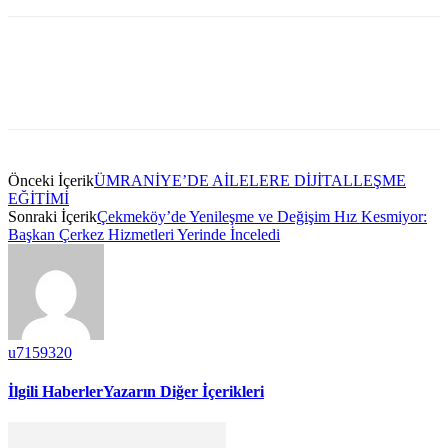
Önceki İçerik
ÜMRANİYE’DE AİLELERE DİJİTALLEŞME
EĞİTİMİ
Sonraki İçerik
Çekmeköy’de Yenileşme ve Değişim Hız Kesmiyor:
Başkan Çerkez Hizmetleri Yerinde İnceledi
u7159320
İlgili Haberler
Yazarın Diğer İçerikleri