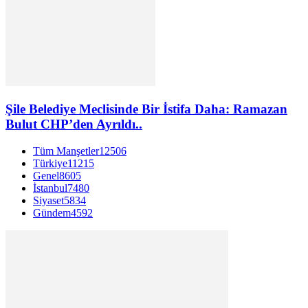
Şile Belediye Meclisinde Bir İstifa Daha: Ramazan
Bulut CHP’den Ayrıldı..
Tüm Manşetler
12506
Türkiye
11215
Genel
8605
İstanbul
7480
Siyaset
5834
Gündem
4592