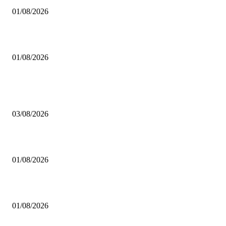
01/08/2026
AK Parti’de Katılım Mesaisi: Şile’den Önemli İsimler AK Parti’ye Geçti
01/08/2026
POPÜLER
Çekmeköy’de Yeni Dönem: Orhan Çerkez’den “Vira Bismillah” Mesajı
03/08/2026
İstanbul Siyasetinde Kritik Gelişme: 3 İlçe AK Parti Saflarına Katıldı…
01/08/2026
AK Parti’de Katılım Mesaisi: Şile’den Önemli İsimler AK Parti’ye Geçti
01/08/2026
KATEGORİLER