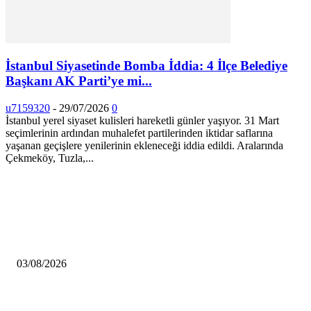
İstanbul Siyasetinde Bomba İddia: 4 İlçe Belediye
Başkanı AK Parti’ye mi...
u7159320
-
29/07/2026
0
​İstanbul yerel siyaset kulisleri hareketli günler yaşıyor. 31 Mart
seçimlerinin ardından muhalefet partilerinden iktidar saflarına
yaşanan geçişlere yenilerinin ekleneceği iddia edildi. Aralarında
Çekmeköy, Tuzla,...
HABERLER
Çekmeköy’de Yeni Dönem: Orhan Çerkez’den “Vira Bismillah” Mesajı
03/08/2026
İstanbul Siyasetinde Kritik Gelişme: 3 İlçe AK Parti Saflarına Katıldı…