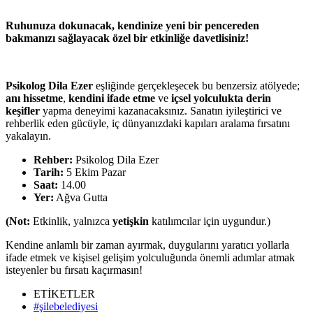
Ruhunuza dokunacak, kendinize yeni bir pencereden
bakmanızı sağlayacak özel bir etkinliğe davetlisiniz!
Psikolog Dila Ezer
eşliğinde gerçekleşecek bu benzersiz atölyede;
anı hissetme
,
kendini ifade etme
ve
içsel yolculukta derin
keşifler
yapma deneyimi kazanacaksınız. Sanatın iyileştirici ve
rehberlik eden gücüyle, iç dünyanızdaki kapıları aralama fırsatını
yakalayın.
Rehber:
Psikolog Dila Ezer
Tarih:
5 Ekim Pazar
Saat:
14.00
Yer:
Ağva Gutta
(Not:
Etkinlik, yalnızca
yetişkin
katılımcılar için uygundur.)
Kendine anlamlı bir zaman ayırmak, duygularını yaratıcı yollarla
ifade etmek ve kişisel gelişim yolculuğunda önemli adımlar atmak
isteyenler bu fırsatı kaçırmasın!
ETİKETLER
#şilebelediyesi