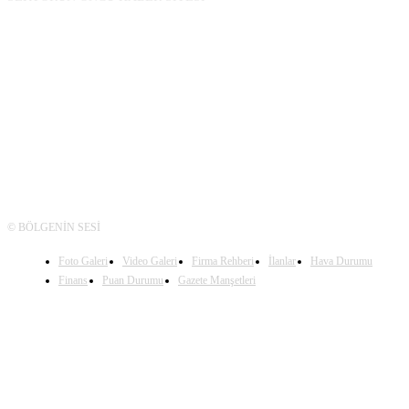
TAKİP
© BÖLGENİN SESİ
Foto Galeri
Video Galeri
Firma Rehberi
İlanlar
Hava Durumu
Finans
Puan Durumu
Gazete Manşetleri