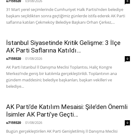
u7159320
-
03/08/2026
0
31 Mart yerel seçimlerinde Cumhuriyet Halk Partisi’nden belediye
başkanı seçildikten sonra geçtiğimiz günlerde istifa ederek AK Parti
saflarına katılan Çekmeköy Belediye Başkanı Orhan Çerkez,...
İstanbul Siyasetinde Kritik Gelişme: 3 İlçe
AK Parti Saflarına Katıldı…
u7159320
-
01/08/2026
0
AK Parti İstanbul İl Danışma Meclisi Toplantısı, Haliç Kongre
Merkezi’nde geniş bir katılımla gerçekleştirildi. Toplantının ana
gündem maddesini; belediye başkanları, başkan vekilleri ve
belediye...
AK Parti’de Katılım Mesaisi: Şile’den Önemli
İsimler AK Parti’ye Geçti…
u7159320
-
01/08/2026
0
Bugün gerçekleştirilen AK Parti Genişletilmiş İl Danışma Meclisi