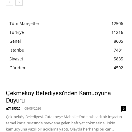
Tüm Manşetler
12506
Türkiye
11216
Genel
8605
İstanbul
7481
Siyaset
5835
Gündem
4592
Çekmeköy Belediyesi’nden Kamuoyuna
Duyuru
u7159320
-
08/08/2026
0
Çekmeköy Belediyesi, Çatalmeşe Mahallesi’nde ruhsatlı bir inşaatın
temel kazısı sırasında meydana gelen hafriyat çökmesine ilişkin
kamuoyuna yazılı bir açıklama yaptı. Olayda herhangi bir can...