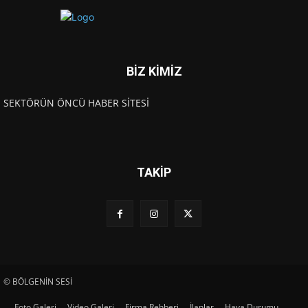
BİZ KİMİZ
SEKTÖRÜN ÖNCÜ HABER SİTESİ
TAKİP
© BÖLGENİN SESİ
Foto Galeri
Video Galeri
Firma Rehberi
İlanlar
Hava Durumu