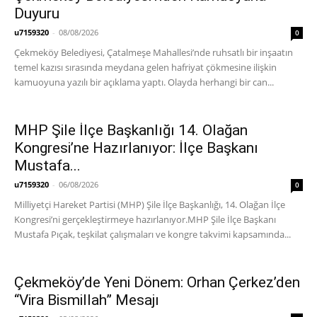
Duyuru
u7159320
-
08/08/2026
0
Çekmeköy Belediyesi, Çatalmeşe Mahallesi’nde ruhsatlı bir inşaatın
temel kazısı sırasında meydana gelen hafriyat çökmesine ilişkin
kamuoyuna yazılı bir açıklama yaptı. Olayda herhangi bir can...
MHP Şile İlçe Başkanlığı 14. Olağan
Kongresi’ne Hazırlanıyor: İlçe Başkanı
Mustafa...
u7159320
-
06/08/2026
0
Milliyetçi Hareket Partisi (MHP) Şile İlçe Başkanlığı, 14. Olağan İlçe
Kongresi’ni gerçekleştirmeye hazırlanıyor. ​MHP Şile İlçe Başkanı
Mustafa Pıçak, teşkilat çalışmaları ve kongre takvimi kapsamında...
Çekmeköy’de Yeni Dönem: Orhan Çerkez’den
“Vira Bismillah” Mesajı