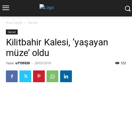
Ana Sayfa
Genel
Genel
Kilitbahir Kalesi, ‘yaşayan
müze’ oldu
Yazar
u7159320
-
28/03/2018
532