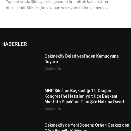
Toplantısı’nda Şile siyaseti açısından önemli bir katılım töreni
düzenlendi. Şile’de görev yapan yerel yöneticiler ve meclis...
HABERLER
Çekmeköy Belediyesi’nden Kamuoyuna
Duyuru
08/08/2026
MHP Şile İlçe Başkanlığı 14. Olağan
Kongresi’ne Hazırlanıyor: İlçe Başkanı
Mustafa Pıçak’tan Tüm Şile Halkına Davet
06/08/2026
Çekmeköy’de Yeni Dönem: Orhan Çerkez’den
“Vira Bismillah” Mesajı