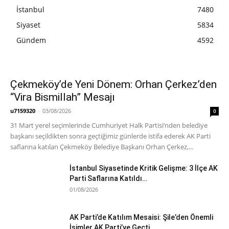
İstanbul
7480
Siyaset
5834
Gündem
4592
Çekmeköy’de Yeni Dönem: Orhan Çerkez’den
“Vira Bismillah” Mesajı
u7159320
-
03/08/2026
0
31 Mart yerel seçimlerinde Cumhuriyet Halk Partisi’nden belediye
başkanı seçildikten sonra geçtiğimiz günlerde istifa ederek AK Parti
saflarına katılan Çekmeköy Belediye Başkanı Orhan Çerkez,...
İstanbul Siyasetinde Kritik Gelişme: 3 İlçe AK
Parti Saflarına Katıldı…
01/08/2026
AK Parti’de Katılım Mesaisi: Şile’den Önemli
İsimler AK Parti’ye Geçti…