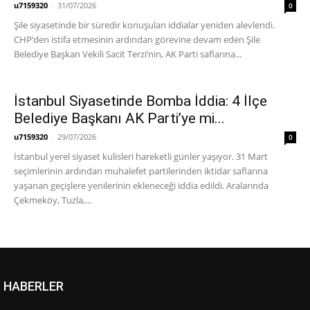
u7159320
-
31/07/2026
0
Şile siyasetinde bir süredir konuşulan iddialar yeniden alevlendi.
CHP’den istifa etmesinin ardından görevine devam eden Şile
Belediye Başkan Vekili Sacit Terzi’nin, AK Parti saflarına...
İstanbul Siyasetinde Bomba İddia: 4 İlçe
Belediye Başkanı AK Parti’ye mi...
u7159320
-
29/07/2026
0
​İstanbul yerel siyaset kulisleri hareketli günler yaşıyor. 31 Mart
seçimlerinin ardından muhalefet partilerinden iktidar saflarına
yaşanan geçişlere yenilerinin ekleneceği iddia edildi. Aralarında
Çekmeköy, Tuzla,...
HABERLER