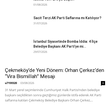
01/08/2026
Sacit Terzi AK Parti Saflarına mı Katılıyor?
31/07/2026
İstanbul Siyasetinde Bomba İddia: 4 İlçe
Belediye Başkanı AK Parti’ye mi...
29/07/2026
Çekmeköy’de Yeni Dönem: Orhan Çerkez’den
“Vira Bismillah” Mesajı
u7159320
-
03/08/2026
0
31 Mart yerel seçimlerinde Cumhuriyet Halk Partisi’nden belediye
başkanı seçildikten sonra geçtiğimiz günlerde istifa ederek AK Parti
saflarına katılan Çekmeköy Belediye Başkanı Orhan Çerkez,...