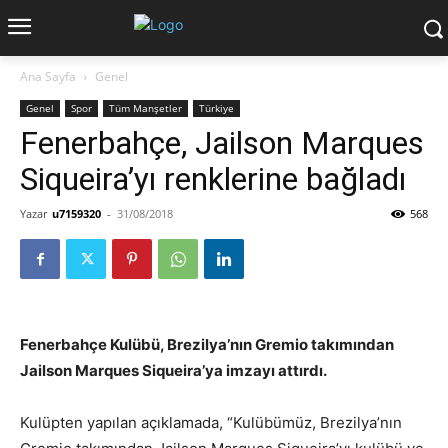
Ana Sayfa
Genel
Genel
Spor
Tüm Manşetler
Türkiye
Fenerbahçe, Jailson Marques
Siqueira’yı renklerine bağladı
Yazar
u7159320
-
31/08/2018
568
Fenerbahçe Kulübü, Brezilya’nın Gremio takımından
Jailson Marques Siqueira’ya imzayı attırdı.
Kulüpten yapılan açıklamada, “Kulübümüz, Brezilya’nın