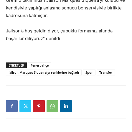
Gremio takımından Jailson Marques Siqueira’yı kulübü ve
kendisiyle yaptığı anlaşma sonucu bonservisiyle birlikte
kadrosuna katmıştır.
Jailson’a hoş geldin diyor, çubuklu formamız altında
başarılar diliyoruz” denildi
ETİKETLER
Fenerbahçe
Jailson Marques Siqueira'yı renklerine bağladı
Spor
Transfer