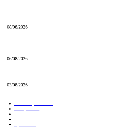
POPÜLER
Çekmeköy Belediyesi’nden Kamuoyuna Duyuru
08/08/2026
MHP Şile İlçe Başkanlığı 14. Olağan Kongresi’ne Hazırlanıyor: İlçe Başka
Mustafa Pıçak’tan Tüm Şile Halkına Davet
06/08/2026
Çekmeköy’de Yeni Dönem: Orhan Çerkez’den “Vira Bismillah” Mesajı
03/08/2026
KATEGORİLER
Tüm Manşetler
12506
Türkiye
11216
Genel
8605
İstanbul
7481
Siyaset
5835