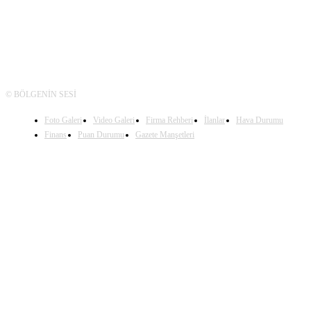
© BÖLGENİN SESİ
Foto Galeri
Video Galeri
Firma Rehberi
İlanlar
Hava Durumu
Finans
Puan Durumu
Gazete Manşetleri