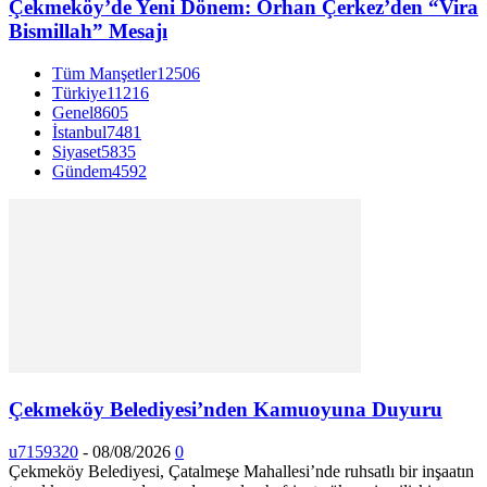
Çekmeköy’de Yeni Dönem: Orhan Çerkez’den “Vira
Bismillah” Mesajı
Tüm Manşetler
12506
Türkiye
11216
Genel
8605
İstanbul
7481
Siyaset
5835
Gündem
4592
Çekmeköy Belediyesi’nden Kamuoyuna Duyuru
u7159320
-
08/08/2026
0
Çekmeköy Belediyesi, Çatalmeşe Mahallesi’nde ruhsatlı bir inşaatın