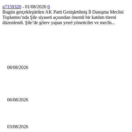
u7159320
-
01/08/2026
0
Bugün gerçekleştirilen AK Parti Genişletilmiş İl Danışma Meclisi
Toplantısı’nda Şile siyaseti açısından önemli bir katılım töreni
düzenlendi. Şile’de görev yapan yerel yöneticiler ve meclis...
HABERLER
Çekmeköy Belediyesi’nden Kamuoyuna Duyuru
08/08/2026
MHP Şile İlçe Başkanlığı 14. Olağan Kongresi’ne Hazırlanıyor: İlçe Başka
Mustafa Pıçak’tan Tüm Şile Halkına Davet
06/08/2026
Çekmeköy’de Yeni Dönem: Orhan Çerkez’den “Vira Bismillah” Mesajı
03/08/2026