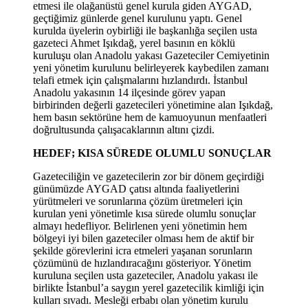
etmesi ile olağanüstü genel kurula giden AYGAD,
geçtiğimiz günlerde genel kurulunu yaptı. Genel
kurulda üyelerin oybirliği ile başkanlığa seçilen usta
gazeteci Ahmet Işıkdağ, yerel basının en köklü
kuruluşu olan Anadolu yakası Gazeteciler Cemiyetinin
yeni yönetim kurulunu belirleyerek kaybedilen zamanı
telafi etmek için çalışmalarını hızlandırdı. İstanbul
Anadolu yakasının 14 ilçesinde görev yapan
birbirinden değerli gazetecileri yönetimine alan Işıkdağ,
hem basın sektörüne hem de kamuoyunun menfaatleri
doğrultusunda çalışacaklarının altını çizdi.
HEDEF; KISA SÜREDE OLUMLU SONUÇLAR
Gazeteciliğin ve gazetecilerin zor bir dönem geçirdiği
günümüzde AYGAD çatısı altında faaliyetlerini
yürütmeleri ve sorunlarına çözüm üretmeleri için
kurulan yeni yönetimle kısa sürede olumlu sonuçlar
almayı hedefliyor. Belirlenen yeni yönetimin hem
bölgeyi iyi bilen gazeteciler olması hem de aktif bir
şekilde görevlerini icra etmeleri yaşanan sorunların
çözümünü de hızlandıracağını gösteriyor. Yönetim
kuruluna seçilen usta gazeteciler, Anadolu yakası ile
birlikte İstanbul’a saygın yerel gazetecilik kimliği için
kulları sıvadı. Mesleği erbabı olan yönetim kurulu