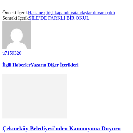
Önceki İçerik
Hastane girişi kapandı vatandaşlar duvara çıktı
Sonraki İçerik
ŞİLE’DE FARKLI BİR OKUL
u7159320
İlgili Haberler
Yazarın Diğer İçerikleri
Çekmeköy Belediyesi’nden Kamuoyuna Duyuru