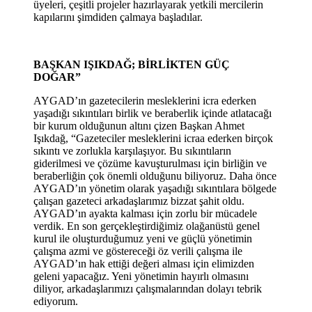
üyeleri, çeşitli projeler hazırlayarak yetkili mercilerin
kapılarını şimdiden çalmaya başladılar.
BAŞKAN IŞIKDAĞ; BİRLİKTEN GÜÇ
DOĞAR”
AYGAD’ın gazetecilerin mesleklerini icra ederken
yaşadığı sıkıntıları birlik ve beraberlik içinde atlatacağı
bir kurum olduğunun altını çizen Başkan Ahmet
Işıkdağ, “Gazeteciler mesleklerini icraa ederken birçok
sıkıntı ve zorlukla karşılaşıyor. Bu sıkıntıların
giderilmesi ve çözüme kavuşturulması için birliğin ve
beraberliğin çok önemli olduğunu biliyoruz. Daha önce
AYGAD’ın yönetim olarak yaşadığı sıkıntılara bölgede
çalışan gazeteci arkadaşlarımız bizzat şahit oldu.
AYGAD’ın ayakta kalması için zorlu bir mücadele
verdik. En son gerçekleştirdiğimiz olağanüstü genel
kurul ile oluşturduğumuz yeni ve güçlü yönetimin
çalışma azmi ve göstereceği öz verili çalışma ile
AYGAD’ın hak ettiği değeri alması için elimizden
geleni yapacağız. Yeni yönetimin hayırlı olmasını
diliyor, arkadaşlarımızı çalışmalarından dolayı tebrik
ediyorum.