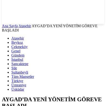
Ana Sayfa
Ataşehir
AYGAD’DA YENİ YÖNETİM GÖREVE
BAŞLADI
Ataşehir
Beykoz
Çekmeköy
Genel
Gündem
İstanbul
Sancaktepe
Şile
Sultanbeyli
Tüm Manşetler
Türkiye
Ümraniye
Üsküdar
AYGAD’DA YENİ YÖNETİM GÖREVE
BAŞLADI