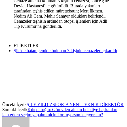
Cenaze aracına konulan 3 kişinin cenazesi, önce Şile
Devlet Hastanesi’ne götürüldü. Burada yakınları
tarafından teşhis edilen mürettebatın; Mert İlkmen,
Nedim Ali Cem, Mahir Sanayır oldukları belirlendi.
Cenazeler teşhisin ardından otopsi işlemleri için Adli
Tıp Kurumu’na gönderildi.
ETİKETLER
Şile'de batan gemide bulunan 3 kişinin cenazeleri çıkarıldı
Önceki İçerik
ŞİLE YILDIZSPOR’A YENİ TEKNİK DİREKTÖR
Sonraki İçerik
Kılıçdaroğlu: Görevden alınan belediye başkanları
için erken seçim yapalım niçin korkuyorsun kaçıyorsun?