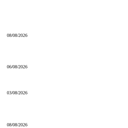
HABERLER
Çekmeköy Belediyesi’nden Kamuoyuna Duyuru
08/08/2026
MHP Şile İlçe Başkanlığı 14. Olağan Kongresi’ne Hazırlanıyor: İlçe Başka
Mustafa Pıçak’tan Tüm Şile Halkına Davet
06/08/2026
Çekmeköy’de Yeni Dönem: Orhan Çerkez’den “Vira Bismillah” Mesajı
03/08/2026
POPÜLER
Çekmeköy Belediyesi’nden Kamuoyuna Duyuru
08/08/2026