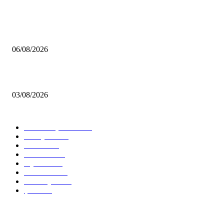
MHP Şile İlçe Başkanlığı 14. Olağan Kongresi’ne Hazırlanıyor: İlçe Başka
Mustafa Pıçak’tan Tüm Şile Halkına Davet
06/08/2026
Çekmeköy’de Yeni Dönem: Orhan Çerkez’den “Vira Bismillah” Mesajı
03/08/2026
KATEGORİLER
Tüm Manşetler
12506
Türkiye
11216
Genel
8605
İstanbul
7481
Siyaset
5835
Gündem
4592
Ümraniye
2593
Şile
2436