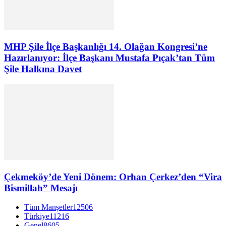
MHP Şile İlçe Başkanlığı 14. Olağan Kongresi’ne
Hazırlanıyor: İlçe Başkanı Mustafa Pıçak’tan Tüm
Şile Halkına Davet
Çekmeköy’de Yeni Dönem: Orhan Çerkez’den “Vira
Bismillah” Mesajı
Tüm Manşetler
12506
Türkiye
11216
Genel
8605