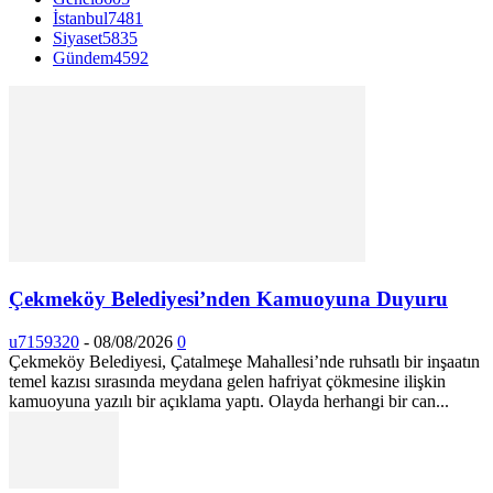
İstanbul
7481
Siyaset
5835
Gündem
4592
Çekmeköy Belediyesi’nden Kamuoyuna Duyuru
u7159320
-
08/08/2026
0
Çekmeköy Belediyesi, Çatalmeşe Mahallesi’nde ruhsatlı bir inşaatın
temel kazısı sırasında meydana gelen hafriyat çökmesine ilişkin
kamuoyuna yazılı bir açıklama yaptı. Olayda herhangi bir can...