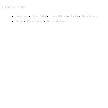
© BÖLGENİN SESİ
Foto Galeri
Video Galeri
Firma Rehberi
İlanlar
Hava Durumu
Finans
Puan Durumu
Gazete Manşetleri