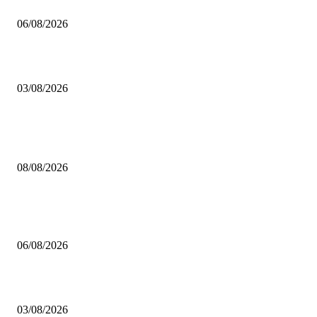
Mustafa Pıçak’tan Tüm Şile Halkına Davet
06/08/2026
Çekmeköy’de Yeni Dönem: Orhan Çerkez’den “Vira Bismillah” Mesajı
03/08/2026
POPÜLER
Çekmeköy Belediyesi’nden Kamuoyuna Duyuru
08/08/2026
MHP Şile İlçe Başkanlığı 14. Olağan Kongresi’ne Hazırlanıyor: İlçe Başka
Mustafa Pıçak’tan Tüm Şile Halkına Davet
06/08/2026
Çekmeköy’de Yeni Dönem: Orhan Çerkez’den “Vira Bismillah” Mesajı
03/08/2026