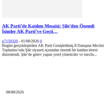
AK Parti’de Katılım Mesaisi: Şile’den Önemli
İsimler AK Parti’ye Geçti…
u7159320
-
01/08/2026
0
Bugün gerçekleştirilen AK Parti Genişletilmiş İl Danışma Meclisi
Toplantısı’nda Şile siyaseti açısından önemli bir katılım töreni
düzenlendi. Şile’de görev yapan yerel yöneticiler ve meclis...
HABERLER
Çekmeköy Belediyesi’nden Kamuoyuna Duyuru
08/08/2026
MHP Şile İlçe Başkanlığı 14. Olağan Kongresi’ne Hazırlanıyor: İlçe Başka