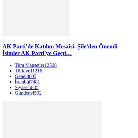
AK Parti’de Katılım Mesaisi: Şile’den Önemli
İsimler AK Parti’ye Geçti…
Tüm Manşetler
12506
Türkiye
11216
Genel
8605
İstanbul
7481
Siyaset
5835
Gündem
4592