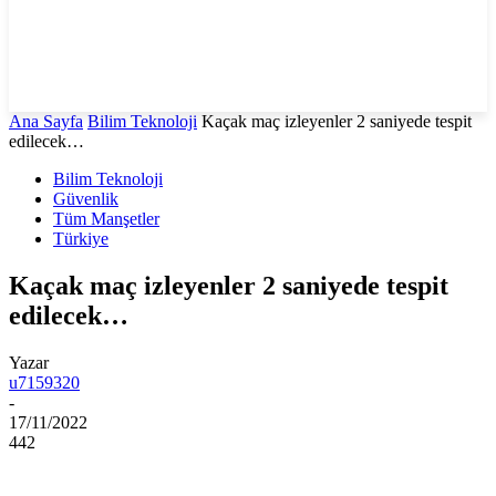
Ana Sayfa
Bilim Teknoloji
Kaçak maç izleyenler 2 saniyede tespit
edilecek…
Bilim Teknoloji
Güvenlik
Tüm Manşetler
Türkiye
Kaçak maç izleyenler 2 saniyede tespit
edilecek…
Yazar
u7159320
-
17/11/2022
442