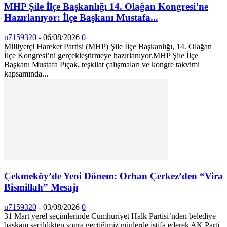
MHP Şile İlçe Başkanlığı 14. Olağan Kongresi’ne
Hazırlanıyor: İlçe Başkanı Mustafa...
u7159320
-
06/08/2026
0
Milliyetçi Hareket Partisi (MHP) Şile İlçe Başkanlığı, 14. Olağan
İlçe Kongresi’ni gerçekleştirmeye hazırlanıyor. ​MHP Şile İlçe
Başkanı Mustafa Pıçak, teşkilat çalışmaları ve kongre takvimi
kapsamında...
Çekmeköy’de Yeni Dönem: Orhan Çerkez’den “Vira
Bismillah” Mesajı
u7159320
-
03/08/2026
0
31 Mart yerel seçimlerinde Cumhuriyet Halk Partisi’nden belediye
başkanı seçildikten sonra geçtiğimiz günlerde istifa ederek AK Parti