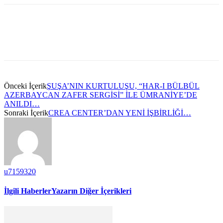
Önceki İçerik
ŞUŞA’NIN KURTULUŞU, “HAR-I BÜLBÜL
AZERBAYCAN ZAFER SERGİSİ” İLE ÜMRANİYE’DE
ANILDI…
Sonraki İçerik
CREA CENTER’DAN YENİ İŞBİRLİĞİ…
u7159320
İlgili Haberler
Yazarın Diğer İçerikleri