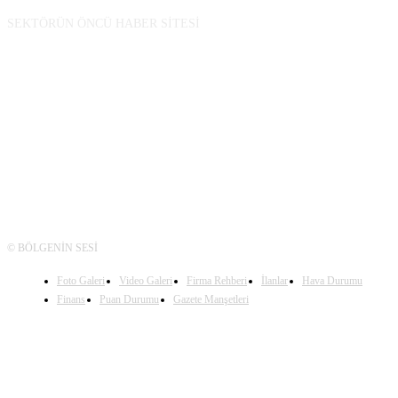
SEKTÖRÜN ÖNCÜ HABER SİTESİ
TAKİP
© BÖLGENİN SESİ
Foto Galeri
Video Galeri
Firma Rehberi
İlanlar
Hava Durumu
Finans
Puan Durumu
Gazete Manşetleri