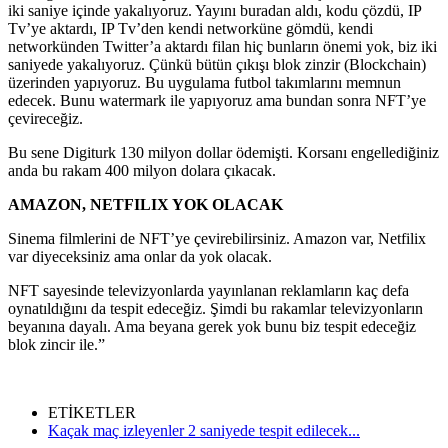
iki saniye içinde yakalıyoruz. Yayını buradan aldı, kodu çözdü, IP
Tv’ye aktardı, IP Tv’den kendi networküne gömdü, kendi
networkünden Twitter’a aktardı filan hiç bunların önemi yok, biz iki
saniyede yakalıyoruz. Çünkü bütün çıkışı blok zinzir (Blockchain)
üzerinden yapıyoruz. Bu uygulama futbol takımlarını memnun
edecek. Bunu watermark ile yapıyoruz ama bundan sonra NFT’ye
çevireceğiz.
Bu sene Digiturk 130 milyon dollar ödemişti. Korsanı engellediğiniz
anda bu rakam 400 milyon dolara çıkacak.
AMAZON, NETFILIX YOK OLACAK
Sinema filmlerini de NFT’ye çevirebilirsiniz. Amazon var, Netfilix
var diyeceksiniz ama onlar da yok olacak.
NFT sayesinde televizyonlarda yayınlanan reklamların kaç defa
oynatıldığını da tespit edeceğiz. Şimdi bu rakamlar televizyonların
beyanına dayalı. Ama beyana gerek yok bunu biz tespit edeceğiz
blok zincir ile.”
ETİKETLER
Kaçak maç izleyenler 2 saniyede tespit edilecek...