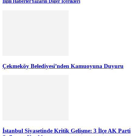
İlgili Haberler
Yazarın Diğer İçerikleri
Çekmeköy Belediyesi’nden Kamuoyuna Duyuru
İstanbul Siyasetinde Kritik Gelişme: 3 İlçe AK Parti