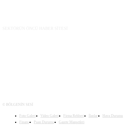
BİZ KİMİZ
SEKTÖRÜN ÖNCÜ HABER SİTESİ
TAKİP
© BÖLGENİN SESİ
Foto Galeri
Video Galeri
Firma Rehberi
İlanlar
Hava Durumu
Finans
Puan Durumu
Gazete Manşetleri