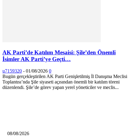
AK Parti’de Katılım Mesaisi: Şile’den Önemli
İsimler AK Parti’ye Geçti…
u7159320
-
01/08/2026
0
Bugün gerçekleştirilen AK Parti Genişletilmiş İl Danışma Meclisi
Toplantısı’nda Şile siyaseti açısından önemli bir katılım töreni
düzenlendi. Şile’de görev yapan yerel yöneticiler ve meclis...
HABERLER
Çekmeköy Belediyesi’nden Kamuoyuna Duyuru
08/08/2026