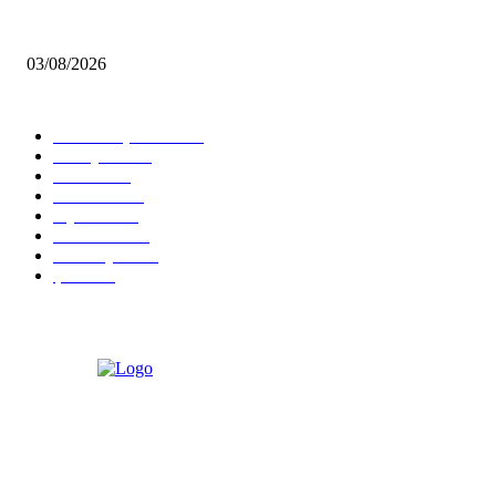
Çekmeköy’de Yeni Dönem: Orhan Çerkez’den “Vira Bismillah” Mesajı
03/08/2026
KATEGORİLER
Tüm Manşetler
12506
Türkiye
11216
Genel
8605
İstanbul
7481
Siyaset
5835
Gündem
4592
Ümraniye
2593
Şile
2436