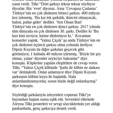
yanıt verdi. Tilki “Dört şarkıyı tekrar tekrar söylüyor
diyorlar. Biz ‘evet’ diyoruz. Ama ‘Cevapsız Çınlama’
Türkiye’nin en çok dinlenen birinci şarkısı. 400 milyon
kez izlenmiş. ‘Bu kız tek şarkılık, ikincisi olmayacak,
balon, patlar gider’ dediler. ‘Sen Olsan Bari’
Türkiye’nin en çok dinlenen ikinci şarkısı. 2017 yılında
tüm dünyada en çok dinlenen 30. şarkı. Dediler ki ‘Bu
kızı kim seviyor, kimse dinlemiyor ki.’ Kocaman
konserler yaptık. ‘Yalnız Çiçek’ şu anda Türkiye’nin en
çok dinlenen üçüncü şarkısı olma yolunda ilerliyor.
Dipsiz Kuyum da diğer şarkıları geçecek gibi
görünüyor, 1 haftada 40 milyon izlenmiş. ‘Böyle bir şey
olmaz, yalan’ diyenler seyirciye baksınlar” diye
konuştu. Kliplerine yapılan eleştirilere de cevap veren
Tilki, “Yalnız Çiçek klibinde ‘Şarkı ile klibin ne alakası
var’ demişlerdi. Onlar anlamıyor diye Dipsiz Kuyum
şarkısının klibini kuyu ile başlattık. Hala
anlamlandıramıyorlar, sorun bizde değil onlardaymış”
diye konuştu.
Söylediği şarkılarıyla izleyenleri coşturan Tilki’ye
hayranları baştan sonra eşlik etti. Sevenleri ellerinde
Aleyna Tilki posterleri ve sevgi sözcüklerinin yer aldığı
pankartlarla, genç şarkıcıya destek verdi.