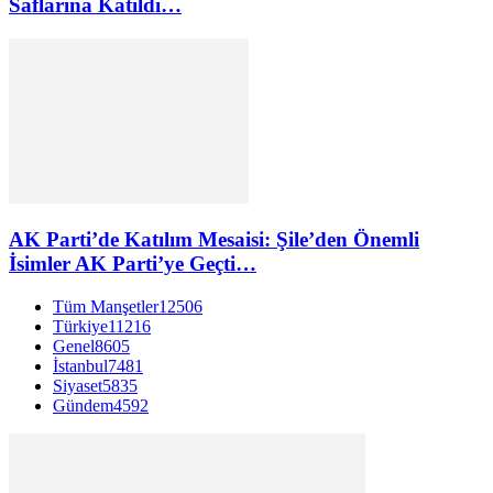
Saflarına Katıldı…
AK Parti’de Katılım Mesaisi: Şile’den Önemli
İsimler AK Parti’ye Geçti…
Tüm Manşetler
12506
Türkiye
11216
Genel
8605
İstanbul
7481
Siyaset
5835
Gündem
4592