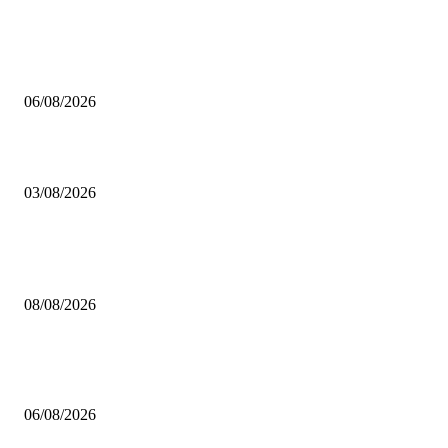
MHP Şile İlçe Başkanlığı 14. Olağan Kongresi’ne Hazırlanıyor: İlçe Başka
Mustafa Pıçak’tan Tüm Şile Halkına Davet
06/08/2026
Çekmeköy’de Yeni Dönem: Orhan Çerkez’den “Vira Bismillah” Mesajı
03/08/2026
POPÜLER
Çekmeköy Belediyesi’nden Kamuoyuna Duyuru
08/08/2026
MHP Şile İlçe Başkanlığı 14. Olağan Kongresi’ne Hazırlanıyor: İlçe Başka
Mustafa Pıçak’tan Tüm Şile Halkına Davet
06/08/2026