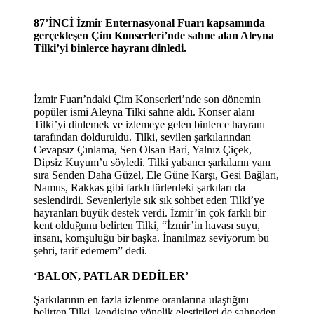
87’İNCİ İzmir Enternasyonal Fuarı kapsamında
gerçekleşen Çim Konserleri’nde sahne alan Aleyna
Tilki’yi binlerce hayranı dinledi.
İzmir Fuarı’ndaki Çim Konserleri’nde son dönemin
popüler ismi Aleyna Tilki sahne aldı. Konser alanı
Tilki’yi dinlemek ve izlemeye gelen binlerce hayranı
tarafından dolduruldu. Tilki, sevilen şarkılarından
Cevapsız Çınlama, Sen Olsan Bari, Yalnız Çiçek,
Dipsiz Kuyum’u söyledi. Tilki yabancı şarkıların yanı
sıra Senden Daha Güzel, Ele Güne Karşı, Gesi Bağları,
Namus, Rakkas gibi farklı türlerdeki şarkıları da
seslendirdi. Sevenleriyle sık sık sohbet eden Tilki’ye
hayranları büyük destek verdi. İzmir’in çok farklı bir
kent olduğunu belirten Tilki, “İzmir’in havası suyu,
insanı, komşuluğu bir başka. İnanılmaz seviyorum bu
şehri, tarif edemem” dedi.
‘BALON, PATLAR DEDİLER’
Şarkılarının en fazla izlenme oranlarına ulaştığını
belirten Tilki, kendisine yönelik eleştirileri de sahneden