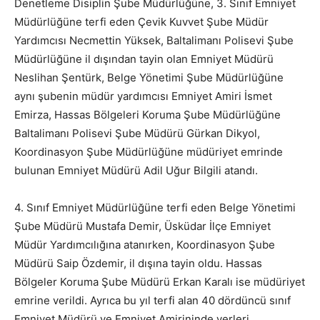
Denetleme Disiplin Şube Müdürlüğüne, 3. Sınıf Emniyet
Müdürlüğüne terfi eden Çevik Kuvvet Şube Müdür
Yardımcısı Necmettin Yüksek, Baltalimanı Polisevi Şube
Müdürlüğüne il dışından tayin olan Emniyet Müdürü
Neslihan Şentürk, Belge Yönetimi Şube Müdürlüğüne
aynı şubenin müdür yardımcısı Emniyet Amiri İsmet
Emirza, Hassas Bölgeleri Koruma Şube Müdürlüğüne
Baltalimanı Polisevi Şube Müdürü Gürkan Dikyol,
Koordinasyon Şube Müdürlüğüne müdüriyet emrinde
bulunan Emniyet Müdürü Adil Uğur Bilgili atandı.
4. Sınıf Emniyet Müdürlüğüne terfi eden Belge Yönetimi
Şube Müdürü Mustafa Demir, Üsküdar İlçe Emniyet
Müdür Yardımcılığına atanırken, Koordinasyon Şube
Müdürü Saip Özdemir, il dışına tayin oldu. Hassas
Bölgeler Koruma Şube Müdürü Erkan Karalı ise müdüriyet
emrine verildi. Ayrıca bu yıl terfi alan 40 dördüncü sınıf
Emniyet Müdürü ve Emniyet Amirininde yerleri