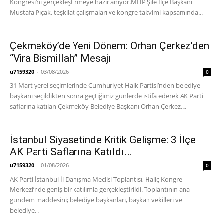
Kongresi’ni gerçekleştirmeye hazırlanıyor. ​MHP Şile İlçe Başkanı
Mustafa Pıçak, teşkilat çalışmaları ve kongre takvimi kapsamında...
Çekmeköy’de Yeni Dönem: Orhan Çerkez’den
“Vira Bismillah” Mesajı
u7159320
-
03/08/2026
0
31 Mart yerel seçimlerinde Cumhuriyet Halk Partisi’nden belediye
başkanı seçildikten sonra geçtiğimiz günlerde istifa ederek AK Parti
saflarına katılan Çekmeköy Belediye Başkanı Orhan Çerkez,...
İstanbul Siyasetinde Kritik Gelişme: 3 İlçe
AK Parti Saflarına Katıldı…
u7159320
-
01/08/2026
0
AK Parti İstanbul İl Danışma Meclisi Toplantısı, Haliç Kongre
Merkezi’nde geniş bir katılımla gerçekleştirildi. Toplantının ana
gündem maddesini; belediye başkanları, başkan vekilleri ve
belediye...