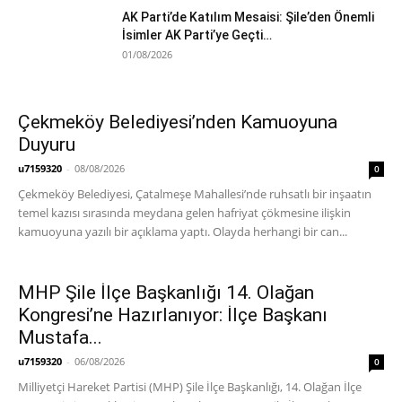
AK Parti’de Katılım Mesaisi: Şile’den Önemli
İsimler AK Parti’ye Geçti…
01/08/2026
Çekmeköy Belediyesi’nden Kamuoyuna
Duyuru
u7159320
-
08/08/2026
0
Çekmeköy Belediyesi, Çatalmeşe Mahallesi’nde ruhsatlı bir inşaatın
temel kazısı sırasında meydana gelen hafriyat çökmesine ilişkin
kamuoyuna yazılı bir açıklama yaptı. Olayda herhangi bir can...
MHP Şile İlçe Başkanlığı 14. Olağan
Kongresi’ne Hazırlanıyor: İlçe Başkanı
Mustafa...
u7159320
-
06/08/2026
0
Milliyetçi Hareket Partisi (MHP) Şile İlçe Başkanlığı, 14. Olağan İlçe