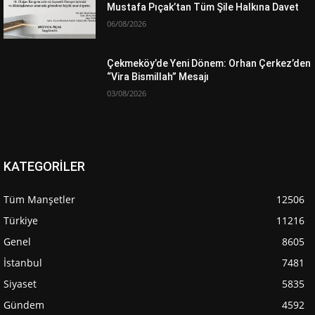
Mustafa Pıçak’tan Tüm Şile Halkına Davet
06/08/2026
Çekmeköy’de Yeni Dönem: Orhan Çerkez’den
“Vira Bismillah” Mesajı
03/08/2026
KATEGORİLER
Tüm Manşetler
12506
Türkiye
11216
Genel
8605
İstanbul
7481
Siyaset
5835
Gündem
4592