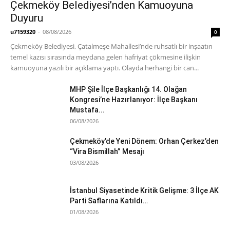
Çekmeköy Belediyesi’nden Kamuoyuna
Duyuru
u7159320
-
08/08/2026
0
Çekmeköy Belediyesi, Çatalmeşe Mahallesi’nde ruhsatlı bir inşaatın
temel kazısı sırasında meydana gelen hafriyat çökmesine ilişkin
kamuoyuna yazılı bir açıklama yaptı. Olayda herhangi bir can...
MHP Şile İlçe Başkanlığı 14. Olağan
Kongresi’ne Hazırlanıyor: İlçe Başkanı
Mustafa...
06/08/2026
Çekmeköy’de Yeni Dönem: Orhan Çerkez’den
“Vira Bismillah” Mesajı
03/08/2026
İstanbul Siyasetinde Kritik Gelişme: 3 İlçe AK
Parti Saflarına Katıldı…
01/08/2026