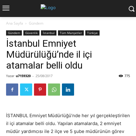
Ana Sayfa
Gündem
Gündem
Güvenlik
İstanbul
Tüm Manşetler
Türkiye
İstanbul Emniyet
Müdürülüğü’nde il içi
atamalar belli oldu
Yazar
u7159320
-
25/08/2017
775
İSTANBUL Emniyet Müdürlüğü’nde her yıl gerçekleştirilen
il içi atamalar belli oldu. Yapılan atamalarda, 2 emniyet
müdür yardımcısı ile 2 ilçe ve 5 şube müdürünün görev