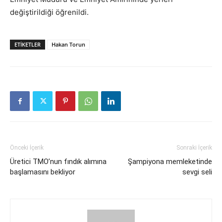
değiştirildiği öğrenildi.
ETİKETLER
Hakan Torun
Önceki İçerik
Sonraki İçerik
Üretici TMO’nun fındık alımına
Şampiyona memleketinde
başlamasını bekliyor
sevgi seli