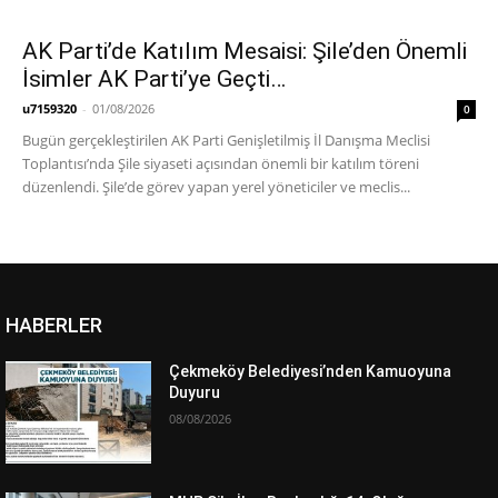
AK Parti’de Katılım Mesaisi: Şile’den Önemli
İsimler AK Parti’ye Geçti…
u7159320
-
01/08/2026
0
Bugün gerçekleştirilen AK Parti Genişletilmiş İl Danışma Meclisi
Toplantısı’nda Şile siyaseti açısından önemli bir katılım töreni
düzenlendi. Şile’de görev yapan yerel yöneticiler ve meclis...
HABERLER
Çekmeköy Belediyesi’nden Kamuoyuna
Duyuru
08/08/2026