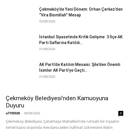
Çekmeköy’de Yeni Dönem: Orhan Çerkez’den
“Vira Bismillah” Mesajı
03/08/2026
İstanbul Siyasetinde Kritik Gelişme: 3 İlçe AK
Parti Saflarına Katıldı…
01/08/2026
AK Parti’de Katılım Mesaisi: Şile’den Önemli
İsimler AK Parti’ye Geçti…
01/08/2026
Çekmeköy Belediyesi’nden Kamuoyuna
Duyuru
u7159320
-
08/08/2026
0
Çekmeköy Belediyesi, Çatalmeşe Mahallesi’nde ruhsatlı bir inşaatın
temel kazısı sırasında meydana gelen hafriyat çökmesine ilişkin