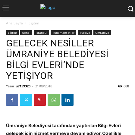
Ana Sayfa
Eğitim
Eğitim
Genel
İstanbul
Tüm Manşetler
Türkiye
Ümraniye
GELECEK NESİLLER
ÜMRANİYE BELEDİYESİ
BİLGİ EVLERİ’NDE
YETİŞİYOR
Yazar
u7159320
-
21/09/2018
688
Ümraniye Belediyesi tarafından yaptırılan Bilgi Evleri
gelecek için hizmet vermeye devam ediyor. Özellikle