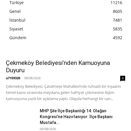
Türkiye
11216
Genel
8605
İstanbul
7481
Siyaset
5835
Gündem
4592
Çekmeköy Belediyesi’nden Kamuoyuna
Duyuru
u7159320
-
08/08/2026
0
Çekmeköy Belediyesi, Çatalmeşe Mahallesi’nde ruhsatlı bir inşaatın
temel kazısı sırasında meydana gelen hafriyat çökmesine ilişkin
kamuoyuna yazılı bir açıklama yaptı. Olayda herhangi bir can...
MHP Şile İlçe Başkanlığı 14. Olağan
Kongresi’ne Hazırlanıyor: İlçe Başkanı
Mustafa...
06/08/2026