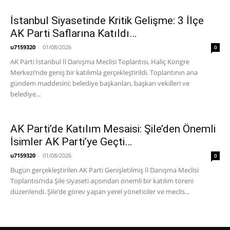
İstanbul Siyasetinde Kritik Gelişme: 3 İlçe
AK Parti Saflarına Katıldı…
u7159320
-
01/08/2026
0
AK Parti İstanbul İl Danışma Meclisi Toplantısı, Haliç Kongre
Merkezi’nde geniş bir katılımla gerçekleştirildi. Toplantının ana
gündem maddesini; belediye başkanları, başkan vekilleri ve
belediye...
AK Parti’de Katılım Mesaisi: Şile’den Önemli
İsimler AK Parti’ye Geçti…
u7159320
-
01/08/2026
0
Bugün gerçekleştirilen AK Parti Genişletilmiş İl Danışma Meclisi
Toplantısı’nda Şile siyaseti açısından önemli bir katılım töreni
düzenlendi. Şile’de görev yapan yerel yöneticiler ve meclis...