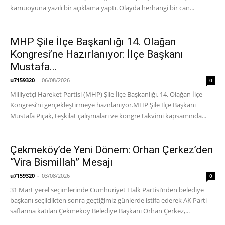
kamuoyuna yazılı bir açıklama yaptı. Olayda herhangi bir can...
MHP Şile İlçe Başkanlığı 14. Olağan
Kongresi’ne Hazırlanıyor: İlçe Başkanı
Mustafa...
u7159320
-
06/08/2026
0
Milliyetçi Hareket Partisi (MHP) Şile İlçe Başkanlığı, 14. Olağan İlçe
Kongresi’ni gerçekleştirmeye hazırlanıyor. ​MHP Şile İlçe Başkanı
Mustafa Pıçak, teşkilat çalışmaları ve kongre takvimi kapsamında...
Çekmeköy’de Yeni Dönem: Orhan Çerkez’den
“Vira Bismillah” Mesajı
u7159320
-
03/08/2026
0
31 Mart yerel seçimlerinde Cumhuriyet Halk Partisi’nden belediye
başkanı seçildikten sonra geçtiğimiz günlerde istifa ederek AK Parti
saflarına katılan Çekmeköy Belediye Başkanı Orhan Çerkez,...