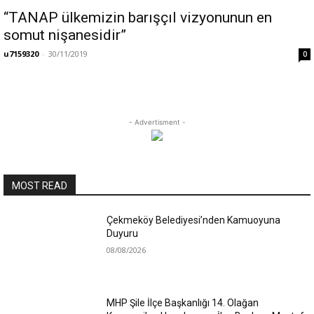
“TANAP ülkemizin barışçıl vizyonunun en
somut nişanesidir”
u7159320
-
30/11/2019
0
- Advertisment -
MOST READ
Çekmeköy Belediyesi’nden Kamuoyuna
Duyuru
08/08/2026
MHP Şile İlçe Başkanlığı 14. Olağan