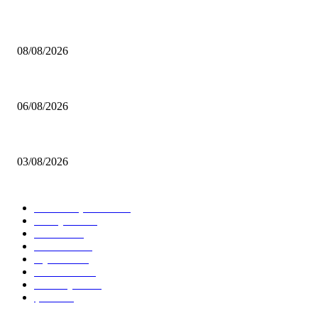
Çekmeköy Belediyesi’nden Kamuoyuna Duyuru
08/08/2026
MHP Şile İlçe Başkanlığı 14. Olağan Kongresi’ne Hazırlanıyor: İlçe Başk
06/08/2026
Çekmeköy’de Yeni Dönem: Orhan Çerkez’den “Vira Bismillah” Mesajı
03/08/2026
KATEGORİLER
Tüm Manşetler
12506
Türkiye
11216
Genel
8605
İstanbul
7481
Siyaset
5835
Gündem
4592
Ümraniye
2593
Şile
2436