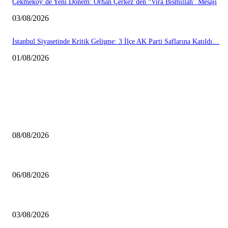
Çekmeköy’de Yeni Dönem: Orhan Çerkez’den “Vira Bismillah” Mesajı
03/08/2026
İstanbul Siyasetinde Kritik Gelişme: 3 İlçe AK Parti Saflarına Katıldı…
01/08/2026
HABERLER
Çekmeköy Belediyesi’nden Kamuoyuna Duyuru
08/08/2026
MHP Şile İlçe Başkanlığı 14. Olağan Kongresi’ne Hazırlanıyor: İlçe Başk
06/08/2026
Çekmeköy’de Yeni Dönem: Orhan Çerkez’den “Vira Bismillah” Mesajı
03/08/2026
POPÜLER