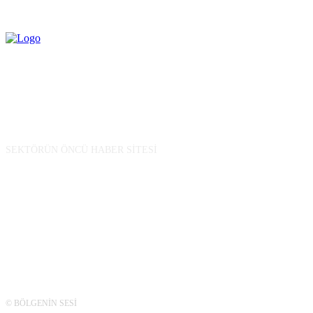
BİZ KİMİZ
SEKTÖRÜN ÖNCÜ HABER SİTESİ
TAKİP
© BÖLGENİN SESİ