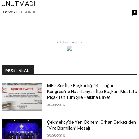
UNUTMADI
u7159320
-
05/08/2019
0
- Advertisment -
MOST READ
MHP Şile İlçe Başkanlığı 14. Olağan
Kongresi’ne Hazırlanıyor: İlçe Başkanı Mustafa
Pıçak’tan Tüm Şile Halkına Davet
06/08/2026
Çekmeköy’de Yeni Dönem: Orhan Çerkez’den
“Vira Bismillah” Mesajı
03/08/2026