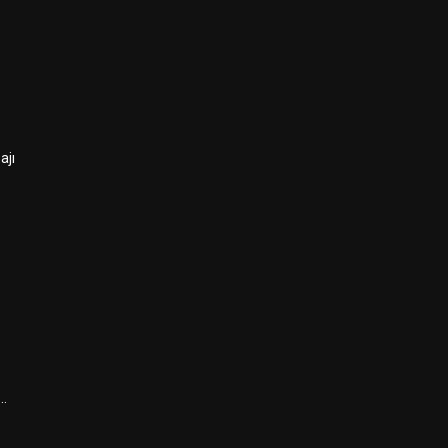
ajı
ı…