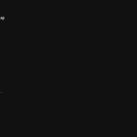
ajı
ı…