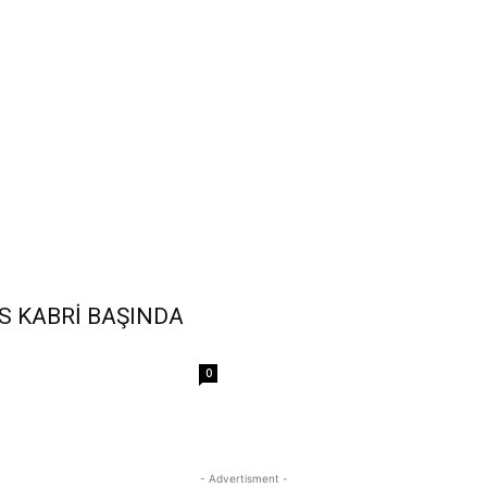
 KABRİ BAŞINDA
0
- Advertisment -