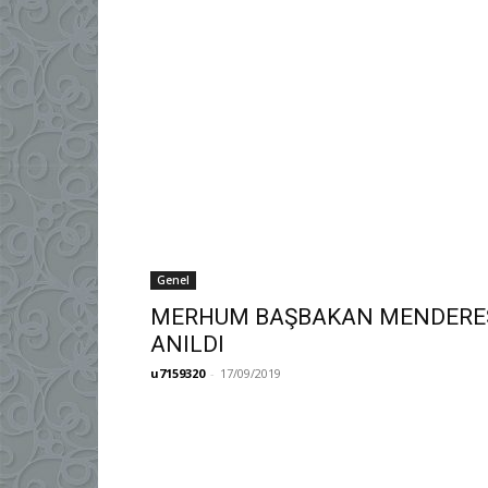
Genel
MERHUM BAŞBAKAN MENDERES
ANILDI
u7159320
-
17/09/2019