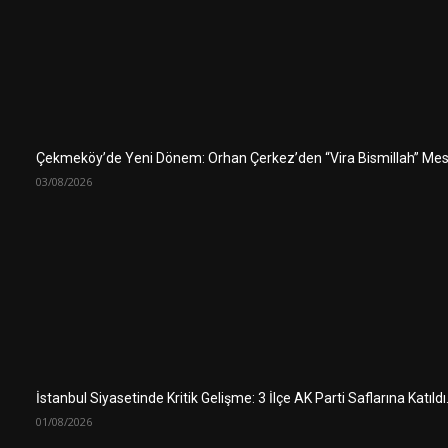
Çekmeköy’de Yeni Dönem: Orhan Çerkez’den “Vira Bismillah” Mes
03/08/2026
İstanbul Siyasetinde Kritik Gelişme: 3 İlçe AK Parti Saflarına Katıld
01/08/2026