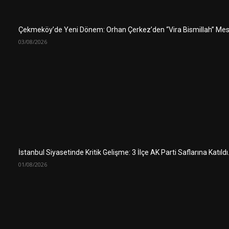
Çekmeköy’de Yeni Dönem: Orhan Çerkez’den “Vira Bismillah” Mes
03/08/2026
İstanbul Siyasetinde Kritik Gelişme: 3 İlçe AK Parti Saflarına Katıld
01/08/2026