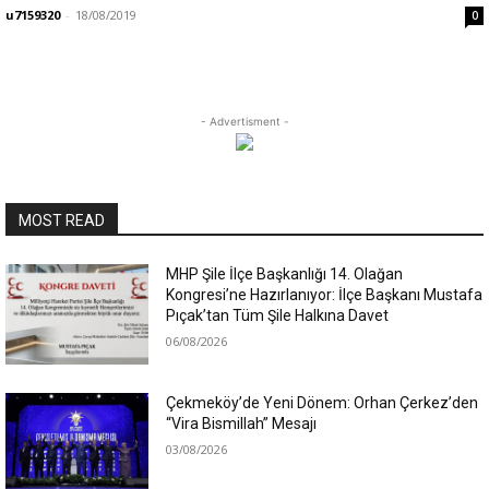
u7159320
-
18/08/2019
0
- Advertisment -
MOST READ
MHP Şile İlçe Başkanlığı 14. Olağan
Kongresi’ne Hazırlanıyor: İlçe Başkanı Mustafa
Pıçak’tan Tüm Şile Halkına Davet
06/08/2026
Çekmeköy’de Yeni Dönem: Orhan Çerkez’den
“Vira Bismillah” Mesajı
03/08/2026