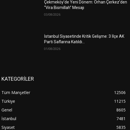
Çekmeköy’de Yeni Dönem: Orhan Çerkez’den
“Vira Bismillah” Mesajı
03/08/2026
İstanbul Siyasetinde Kritik Gelişme: 3 İlçe AK
Parti Saflarına Katıldı…
01/08/2026
KATEGORİLER
Tüm Manşetler
12506
Türkiye
11215
Genel
8605
İstanbul
7481
Siyaset
5835