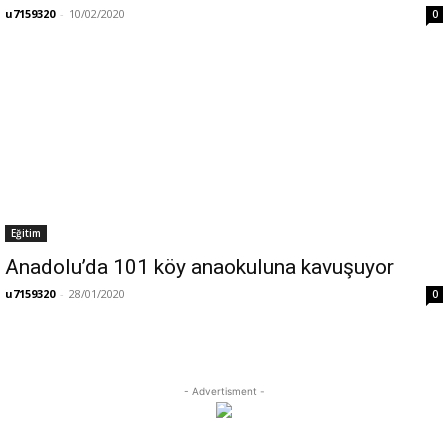
u7159320
-
10/02/2020
0
Eğitim
Anadolu’da 101 köy anaokuluna kavuşuyor
u7159320
-
28/01/2020
0
- Advertisment -