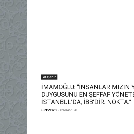
Ataşehir
​İMAMOĞLU: “İNSANLARIMIZIN
DUYGUSUNU EN ŞEFFAF YÖNET
İSTANBUL’DA, İBB’DİR. NOKTA.”
u7159320
-
09/04/2020