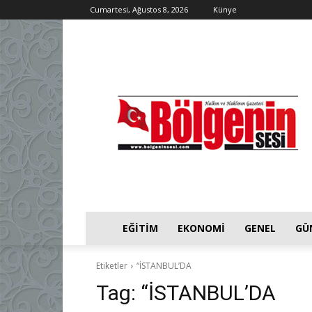
Cumartesi, Ağustos 8, 2026
Künye
EĞITIM
EKONOMI
GENEL
GÜ
Etiketler
“İSTANBUL’DA
Tag:
“İSTANBUL’DA