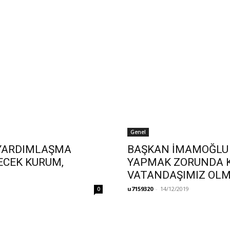
Genel
 YARDIMLAŞMA
BAŞKAN İMAMOĞLU 
ECEK KURUM,
YAPMAK ZORUNDA K
VATANDAŞIMIZ OLM
u7159320
-
14/12/2019
0