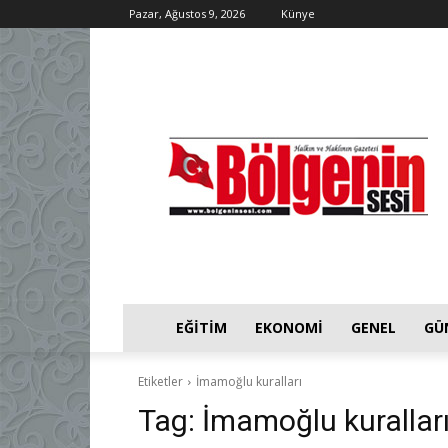
Pazar, Ağustos 9, 2026
Künye
EĞITIM
EKONOMI
GENEL
GÜ
Etiketler
İmamoğlu kuralları
Tag:
İmamoğlu kurallar