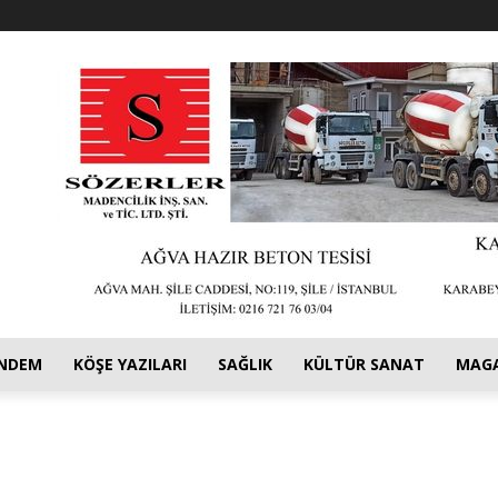
NDEM
KÖŞE YAZILARI
SAĞLIK
KÜLTÜR SANAT
MAG
ı