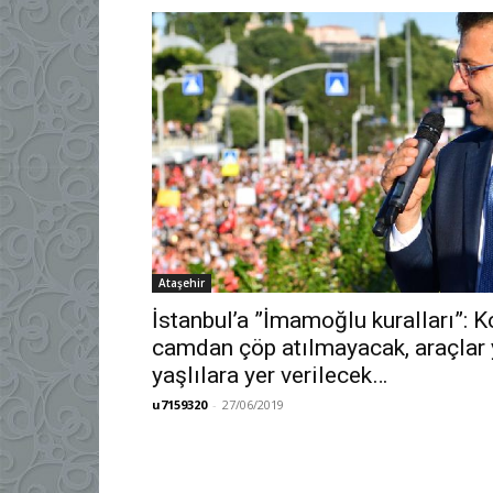
Ataşehir
İstanbul’a ”İmamoğlu kuralları”: 
camdan çöp atılmayacak, araçlar 
yaşlılara yer verilecek…
u7159320
-
27/06/2019