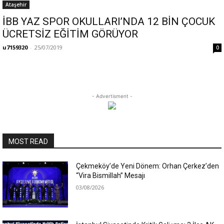
Ataşehir
İBB YAZ SPOR OKULLARI’NDA 12 BİN ÇOCUK
ÜCRETSİZ EĞİTİM GÖRÜYOR
u7159320
-
25/07/2019
0
- Advertisment -
MOST READ
Çekmeköy’de Yeni Dönem: Orhan Çerkez’den
“Vira Bismillah” Mesajı
03/08/2026