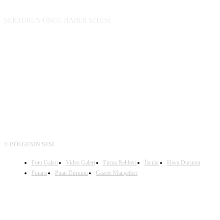
SEKTÖRÜN ÖNCÜ HABER SİTESİ
TAKİP
© BÖLGENİN SESİ
Foto Galeri
Video Galeri
Firma Rehberi
İlanlar
Hava Durumu
Finans
Puan Durumu
Gazete Manşetleri