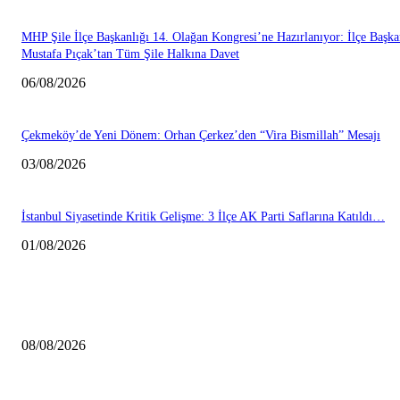
MHP Şile İlçe Başkanlığı 14. Olağan Kongresi’ne Hazırlanıyor: İlçe Başka
Mustafa Pıçak’tan Tüm Şile Halkına Davet
06/08/2026
Çekmeköy’de Yeni Dönem: Orhan Çerkez’den “Vira Bismillah” Mesajı
03/08/2026
İstanbul Siyasetinde Kritik Gelişme: 3 İlçe AK Parti Saflarına Katıldı…
01/08/2026
HABERLER
Çekmeköy Belediyesi’nden Kamuoyuna Duyuru
08/08/2026
MHP Şile İlçe Başkanlığı 14. Olağan Kongresi’ne Hazırlanıyor: İlçe Başka