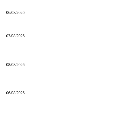
Mustafa Pıçak’tan Tüm Şile Halkına Davet
06/08/2026
Çekmeköy’de Yeni Dönem: Orhan Çerkez’den “Vira Bismillah” Mesajı
03/08/2026
POPÜLER
Çekmeköy Belediyesi’nden Kamuoyuna Duyuru
08/08/2026
MHP Şile İlçe Başkanlığı 14. Olağan Kongresi’ne Hazırlanıyor: İlçe Başka
Mustafa Pıçak’tan Tüm Şile Halkına Davet
06/08/2026
Çekmeköy’de Yeni Dönem: Orhan Çerkez’den “Vira Bismillah” Mesajı