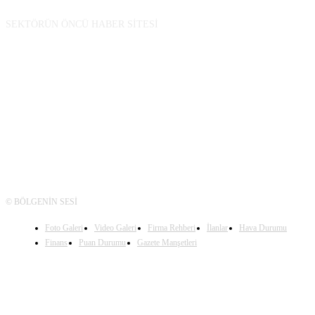
SEKTÖRÜN ÖNCÜ HABER SİTESİ
TAKİP
© BÖLGENİN SESİ
Foto Galeri
Video Galeri
Firma Rehberi
İlanlar
Hava Durumu
Finans
Puan Durumu
Gazete Manşetleri