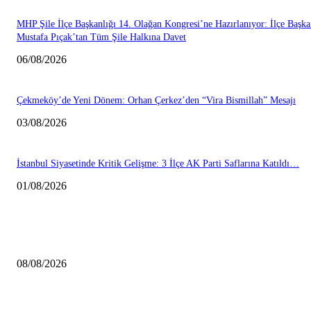
MHP Şile İlçe Başkanlığı 14. Olağan Kongresi’ne Hazırlanıyor: İlçe Başka
Mustafa Pıçak’tan Tüm Şile Halkına Davet
06/08/2026
Çekmeköy’de Yeni Dönem: Orhan Çerkez’den “Vira Bismillah” Mesajı
03/08/2026
İstanbul Siyasetinde Kritik Gelişme: 3 İlçe AK Parti Saflarına Katıldı…
01/08/2026
HABERLER
Çekmeköy Belediyesi’nden Kamuoyuna Duyuru
08/08/2026
MHP Şile İlçe Başkanlığı 14. Olağan Kongresi’ne Hazırlanıyor: İlçe Başka