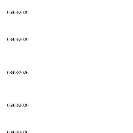
Mustafa Pıçak’tan Tüm Şile Halkına Davet
06/08/2026
Çekmeköy’de Yeni Dönem: Orhan Çerkez’den “Vira Bismillah” Mesajı
03/08/2026
POPÜLER
Çekmeköy Belediyesi’nden Kamuoyuna Duyuru
08/08/2026
MHP Şile İlçe Başkanlığı 14. Olağan Kongresi’ne Hazırlanıyor: İlçe Başka
Mustafa Pıçak’tan Tüm Şile Halkına Davet
06/08/2026
Çekmeköy’de Yeni Dönem: Orhan Çerkez’den “Vira Bismillah” Mesajı
03/08/2026