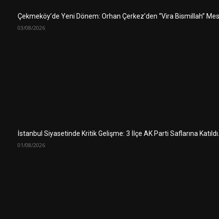
Çekmeköy’de Yeni Dönem: Orhan Çerkez’den “Vira Bismillah” Mes
03/08/2026
İstanbul Siyasetinde Kritik Gelişme: 3 İlçe AK Parti Saflarına Katıld
01/08/2026