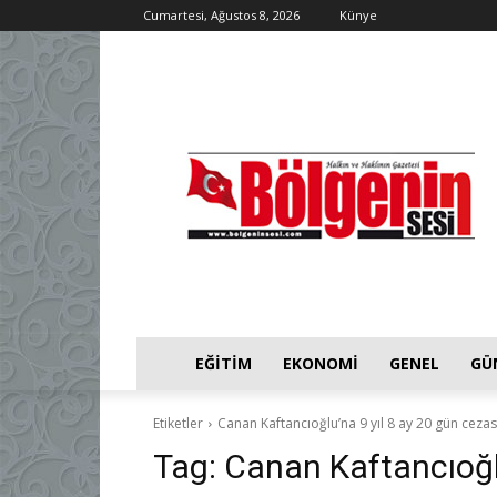
Cumartesi, Ağustos 8, 2026
Künye
EĞITIM
EKONOMI
GENEL
GÜ
Etiketler
Canan Kaftancıoğlu’na 9 yıl 8 ay 20 gün cezas
Tag:
Canan Kaftancıoğlu