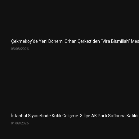
Çekmeköy’de Yeni Dönem: Orhan Çerkez’den “Vira Bismillah” Mes
03/08/2026
İstanbul Siyasetinde Kritik Gelişme: 3 İlçe AK Parti Saflarına Katıld
01/08/2026