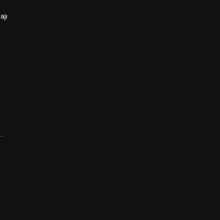
ajı
ı…