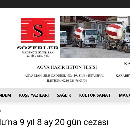
NDEM
KÖŞE YAZILARI
SAĞLIK
KÜLTÜR SANAT
MAG
ı
’na 9 yıl 8 ay 20 gün cezası