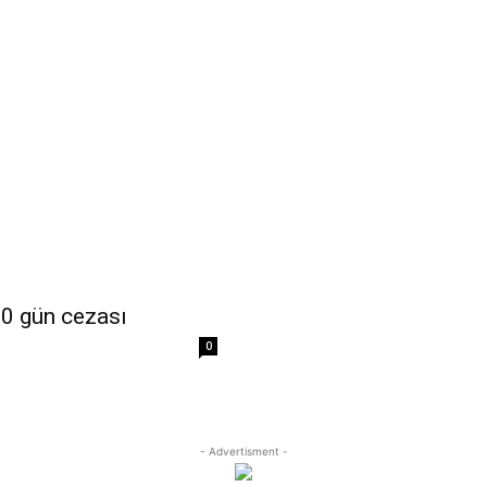
20 gün cezası
0
- Advertisment -