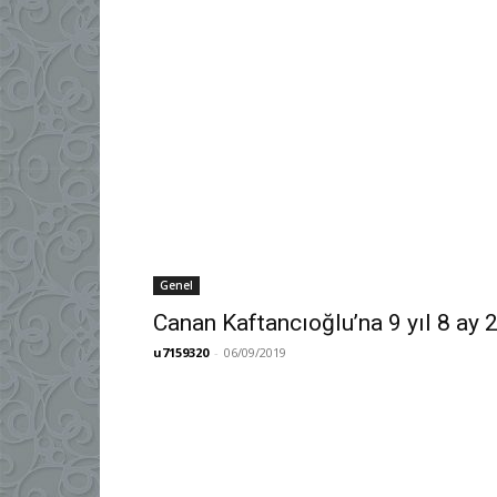
Genel
Canan Kaftancıoğlu’na 9 yıl 8 ay 
u7159320
-
06/09/2019