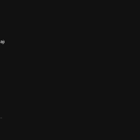
ajı
ı…