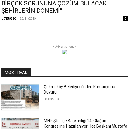
BİRÇOK SORUNUNA ÇÖZÜM BULACAK
ŞEHİRLERİN DÖNEMİ”
u7159320
-
25/11/2019
0
- Advertisment -
MOST READ
Çekmeköy Belediyesi’nden Kamuoyuna
Duyuru
08/08/2026
MHP Şile İlçe Başkanlığı 14. Olağan
Kongresi’ne Hazırlanıyor: İlçe Başkanı Mustafa