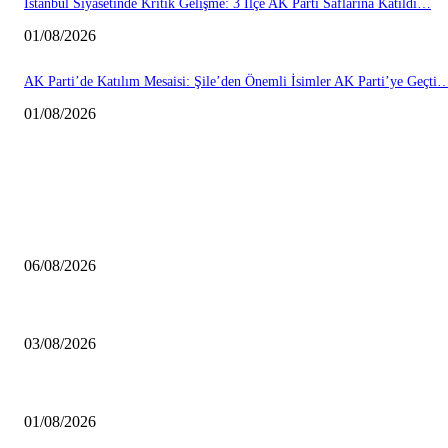
İstanbul Siyasetinde Kritik Gelişme: 3 İlçe AK Parti Saflarına Katıldı…
01/08/2026
AK Parti’de Katılım Mesaisi: Şile’den Önemli İsimler AK Parti’ye Geçti
01/08/2026
HABERLER
MHP Şile İlçe Başkanlığı 14. Olağan Kongresi’ne Hazırlanıyor: İlçe Başk
06/08/2026
Çekmeköy’de Yeni Dönem: Orhan Çerkez’den “Vira Bismillah” Mesajı
03/08/2026
İstanbul Siyasetinde Kritik Gelişme: 3 İlçe AK Parti Saflarına Katıldı…
01/08/2026
POPÜLER