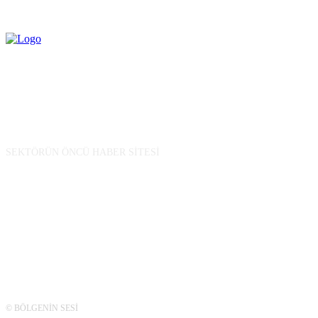
BİZ KİMİZ
SEKTÖRÜN ÖNCÜ HABER SİTESİ
TAKİP
© BÖLGENİN SESİ