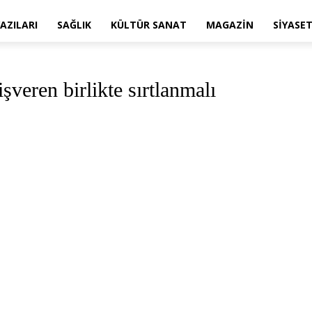
AZILARI
SAĞLIK
KÜLTÜR SANAT
MAGAZIN
SIYASE
işveren birlikte sırtlanmalı