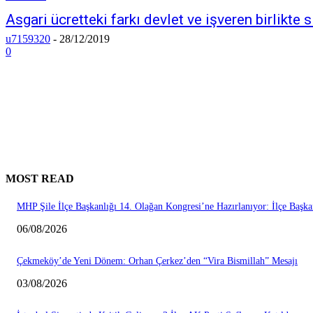
Asgari ücretteki farkı devlet ve işveren birlikte 
u7159320
-
28/12/2019
0
MOST READ
MHP Şile İlçe Başkanlığı 14. Olağan Kongresi’ne Hazırlanıyor: İlçe Başk
06/08/2026
Çekmeköy’de Yeni Dönem: Orhan Çerkez’den “Vira Bismillah” Mesajı
03/08/2026