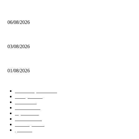
MHP Şile İlçe Başkanlığı 14. Olağan Kongresi’ne Hazırlanıyor: İlçe Başk
06/08/2026
Çekmeköy’de Yeni Dönem: Orhan Çerkez’den “Vira Bismillah” Mesajı
03/08/2026
İstanbul Siyasetinde Kritik Gelişme: 3 İlçe AK Parti Saflarına Katıldı…
01/08/2026
KATEGORİLER
Tüm Manşetler
12506
Türkiye
11215
Genel
8605
İstanbul
7481
Siyaset
5835
Gündem
4592
Ümraniye
2593
Şile
2436