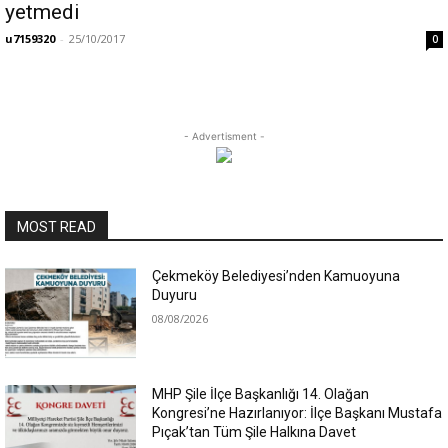
yetmedi
u7159320
-
25/10/2017
0
- Advertisment -
MOST READ
Çekmeköy Belediyesi’nden Kamuoyuna
Duyuru
08/08/2026
MHP Şile İlçe Başkanlığı 14. Olağan
Kongresi’ne Hazırlanıyor: İlçe Başkanı Mustafa
Pıçak’tan Tüm Şile Halkına Davet