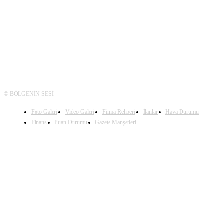
TAKİP
© BÖLGENİN SESİ
Foto Galeri
Video Galeri
Firma Rehberi
İlanlar
Hava Durumu
Finans
Puan Durumu
Gazete Manşetleri