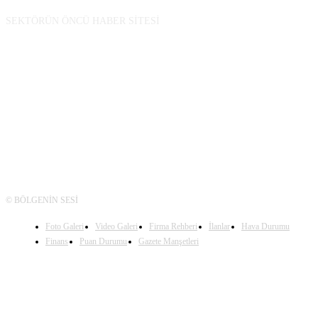
SEKTÖRÜN ÖNCÜ HABER SİTESİ
TAKİP
© BÖLGENİN SESİ
Foto Galeri
Video Galeri
Firma Rehberi
İlanlar
Hava Durumu
Finans
Puan Durumu
Gazete Manşetleri