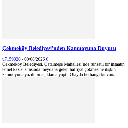
Çekmeköy Belediyesi’nden Kamuoyuna Duyuru
u7159320
-
08/08/2026
0
Çekmeköy Belediyesi, Çatalmeşe Mahallesi’nde ruhsatlı bir inşaatın
temel kazısı sırasında meydana gelen hafriyat çökmesine ilişkin
kamuoyuna yazılı bir açıklama yaptı. Olayda herhangi bir can...