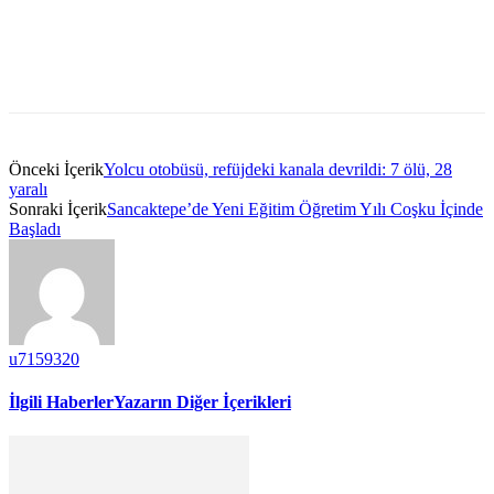
Önceki İçerik
Yolcu otobüsü, refüjdeki kanala devrildi: 7 ölü, 28
yaralı
Sonraki İçerik
Sancaktepe’de Yeni Eğitim Öğretim Yılı Coşku İçinde
Başladı
u7159320
İlgili Haberler
Yazarın Diğer İçerikleri