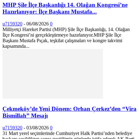
MHP Şile İlçe Başkanlığı 14. Olağan Kongresi’ne
Hazırlanıyor: İlçe Başkanı Mustafa...
u7159320
-
06/08/2026
0
Milliyetçi Hareket Partisi (MHP) Şile İlçe Başkanlığı, 14. Olağan
İlçe Kongresi’ni gerçekleştirmeye hazırlanıyor. ​MHP Şile İlçe
Başkanı Mustafa Pıçak, teşkilat çalışmaları ve kongre takvimi
kapsamında...
Çekmeköy’de Yeni Dönem: Orhan Çerkez’den “Vira
Bismillah” Mesajı
u7159320
-
03/08/2026
0
31 Mart yerel seçimlerinde Cumhuriyet Halk Partisi’nden belediye
başkanı seçildikten sonra geçtiğimiz günlerde istifa ederek AK Parti