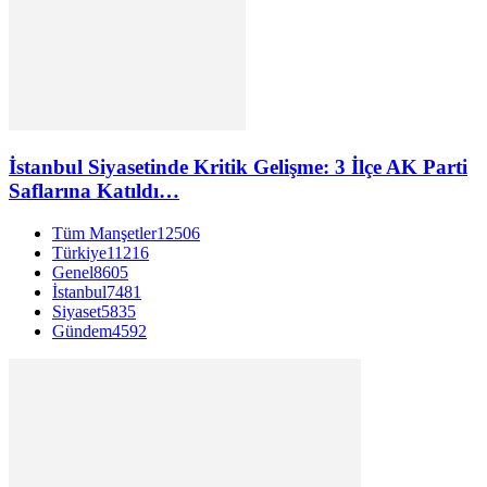
İstanbul Siyasetinde Kritik Gelişme: 3 İlçe AK Parti
Saflarına Katıldı…
Tüm Manşetler
12506
Türkiye
11216
Genel
8605
İstanbul
7481
Siyaset
5835
Gündem
4592