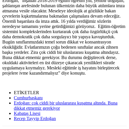
Erdoğan, “İnşallah 2018-2019 eğitim öğretim yılı, yenibir doğuşun,
şahlanışın arefesinde bulunan ülkemizin daha büyük atılımlara imza
atmasına vesile olacaktır. Meseleye ideolojik at gözlükle bakan
çevrelerin kışkırtmalarına bakmadan çalışmalara devam edeceğiz.
Önemli başarılara da imza attık. 16 yılda verdiğimiz sözlerin
neredeyse tamamını yerine getirdiğimizi görüyoruz. Eğitim-öğretim
sistemini komplekslerinden kurtararak çok daha özgürlükçü çok
daha demokratik çok daha sorgulayıcı bir yapıya kavuşturduk.
Bugün sınıflarımızdaki temel sorun dikkat ve konsantrasyon
eksikliğidir. Evlatlarımızın çoğu bedenen sınıftalar ancak zihnen
başka yerdeler. Zira çok ciddi bir uluslararası kuşatma altındayız.
Buna dikkat etmemiz gerekiyor. Bu durumu değiştirecek derse,
okuldaki aktiviteleri en üst düzeye çıkaracak yenilikleri süratle
uygulamaya koymalıyz. Mesleki eğitimle iş hayatını birleştirecek
projelere ivme kazandırmalıyız” diye konuştu.
ETİKETLER
Cumhurbaşkanı
Erdoğan: çok ciddi bir uluslararası kuşatma altında. Buna
dikkat etmemiz gerekiyor
Kabataş Lisesi
Recep Tayyip Erdoğan