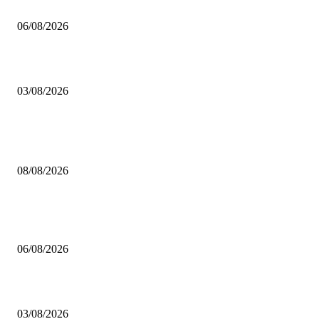
Mustafa Pıçak’tan Tüm Şile Halkına Davet
06/08/2026
Çekmeköy’de Yeni Dönem: Orhan Çerkez’den “Vira Bismillah” Mesajı
03/08/2026
POPÜLER
Çekmeköy Belediyesi’nden Kamuoyuna Duyuru
08/08/2026
MHP Şile İlçe Başkanlığı 14. Olağan Kongresi’ne Hazırlanıyor: İlçe Başka
Mustafa Pıçak’tan Tüm Şile Halkına Davet
06/08/2026
Çekmeköy’de Yeni Dönem: Orhan Çerkez’den “Vira Bismillah” Mesajı
03/08/2026