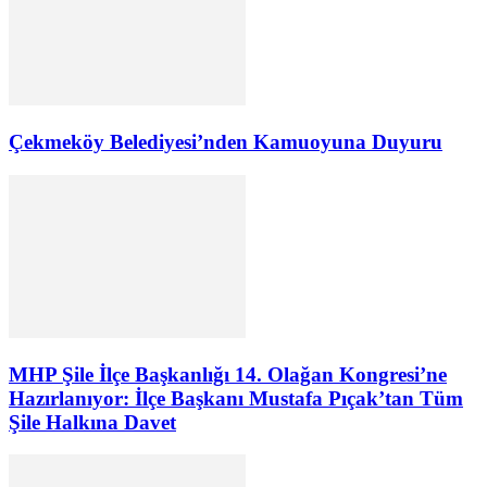
Çekmeköy Belediyesi’nden Kamuoyuna Duyuru
MHP Şile İlçe Başkanlığı 14. Olağan Kongresi’ne
Hazırlanıyor: İlçe Başkanı Mustafa Pıçak’tan Tüm
Şile Halkına Davet