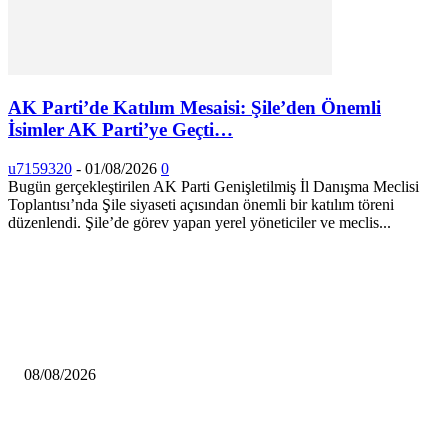
AK Parti’de Katılım Mesaisi: Şile’den Önemli
İsimler AK Parti’ye Geçti…
u7159320
-
01/08/2026
0
Bugün gerçekleştirilen AK Parti Genişletilmiş İl Danışma Meclisi
Toplantısı’nda Şile siyaseti açısından önemli bir katılım töreni
düzenlendi. Şile’de görev yapan yerel yöneticiler ve meclis...
HABERLER
Çekmeköy Belediyesi’nden Kamuoyuna Duyuru
08/08/2026
MHP Şile İlçe Başkanlığı 14. Olağan Kongresi’ne Hazırlanıyor: İlçe Başka