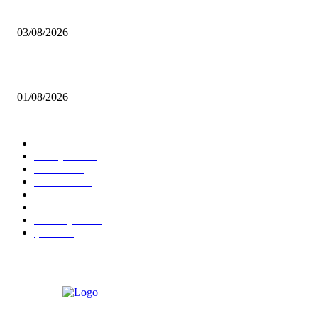
Çekmeköy’de Yeni Dönem: Orhan Çerkez’den “Vira Bismillah” Mesajı
03/08/2026
İstanbul Siyasetinde Kritik Gelişme: 3 İlçe AK Parti Saflarına Katıldı…
01/08/2026
KATEGORİLER
Tüm Manşetler
12506
Türkiye
11215
Genel
8605
İstanbul
7481
Siyaset
5835
Gündem
4592
Ümraniye
2593
Şile
2436