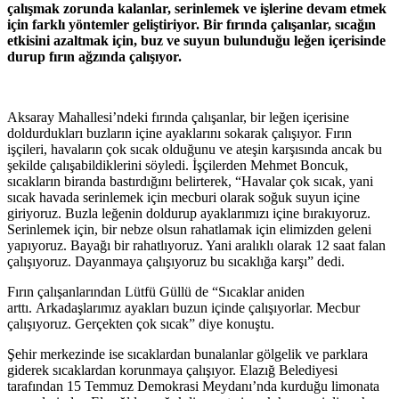
çalışmak zorunda kalanlar, serinlemek ve işlerine devam etmek
için farklı yöntemler geliştiriyor. Bir fırında çalışanlar, sıcağın
etkisini azaltmak için, buz ve suyun bulunduğu leğen içerisinde
durup fırın ağzında çalışıyor.
Aksaray Mahallesi’ndeki fırında çalışanlar, bir leğen içerisine
doldurdukları buzların içine ayaklarını sokarak çalışıyor. Fırın
işçileri, havaların çok sıcak olduğunu ve ateşin karşısında ancak bu
şekilde çalışabildiklerini söyledi. İşçilerden Mehmet Boncuk,
sıcakların biranda bastırdığını belirterek, “Havalar çok sıcak, yani
sıcak havada serinlemek için mecburi olarak soğuk suyun içine
giriyoruz. Buzla leğenin doldurup ayaklarımızı içine bırakıyoruz.
Serinlemek için, bir nebze olsun rahatlamak için elimizden geleni
yapıyoruz. Bayağı bir rahatlıyoruz. Yani aralıklı olarak 12 saat falan
çalışıyoruz. Dayanmaya çalışıyoruz bu sıcaklığa karşı” dedi.
Fırın çalışanlarından Lütfü Güllü de “Sıcaklar aniden
arttı. Arkadaşlarımız ayakları buzun içinde çalışıyorlar. Mecbur
çalışıyoruz. Gerçekten çok sıcak” diye konuştu.
Şehir merkezinde ise sıcaklardan bunalanlar gölgelik ve parklara
giderek sıcaklardan korunmaya çalışıyor. Elazığ Belediyesi
tarafından 15 Temmuz Demokrasi Meydanı’nda kurduğu limonata