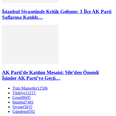
İstanbul Siyasetinde Kritik Gelişme: 3 İlçe AK Parti
Saflarına Katıldı…
AK Parti’de Katılım Mesaisi: Şile’den Önemli
İsimler AK Parti’ye Geçti…
Tüm Manşetler
12506
Türkiye
11215
Genel
8605
İstanbul
7481
Siyaset
5835
Gündem
4592