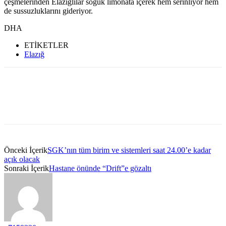
çeşmelerinden Elazığlılar soğuk limonata içerek hem serinliyor hem
de sussuzluklarını gideriyor.
DHA
ETİKETLER
Elazığ
Önceki İçerik
SGK’nın tüm birim ve sistemleri saat 24.00’e kadar
açık olacak
Sonraki İçerik
Hastane önünde “Drift”e gözaltı