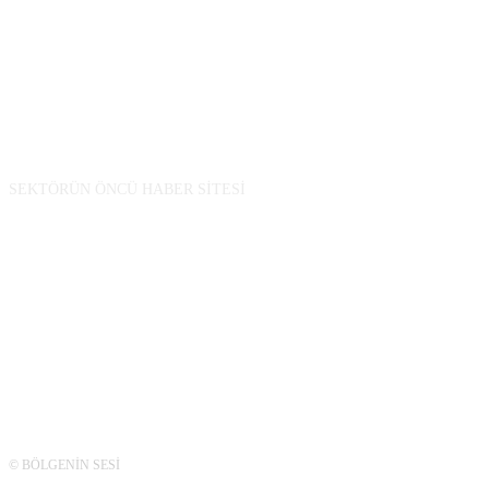
BİZ KİMİZ
SEKTÖRÜN ÖNCÜ HABER SİTESİ
TAKİP
© BÖLGENİN SESİ