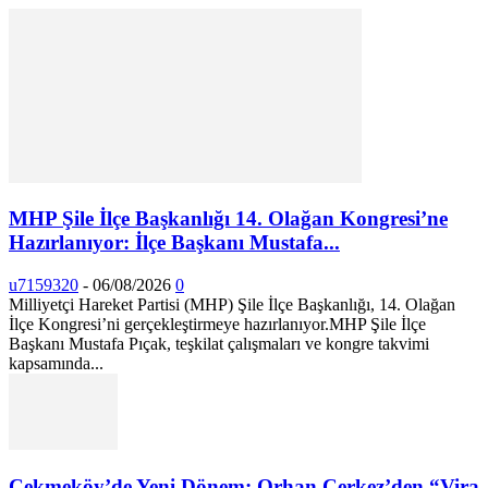
MHP Şile İlçe Başkanlığı 14. Olağan Kongresi’ne
Hazırlanıyor: İlçe Başkanı Mustafa...
u7159320
-
06/08/2026
0
Milliyetçi Hareket Partisi (MHP) Şile İlçe Başkanlığı, 14. Olağan
İlçe Kongresi’ni gerçekleştirmeye hazırlanıyor. ​MHP Şile İlçe
Başkanı Mustafa Pıçak, teşkilat çalışmaları ve kongre takvimi
kapsamında...
Çekmeköy’de Yeni Dönem: Orhan Çerkez’den “Vira