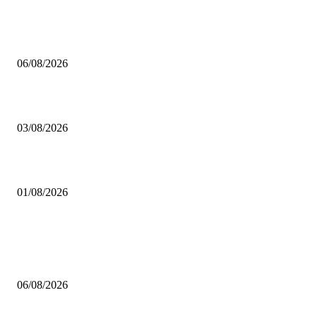
MHP Şile İlçe Başkanlığı 14. Olağan Kongresi’ne Hazırlanıyor: İlçe Başka
Mustafa Pıçak’tan Tüm Şile Halkına Davet
06/08/2026
Çekmeköy’de Yeni Dönem: Orhan Çerkez’den “Vira Bismillah” Mesajı
03/08/2026
İstanbul Siyasetinde Kritik Gelişme: 3 İlçe AK Parti Saflarına Katıldı…
01/08/2026
POPÜLER
MHP Şile İlçe Başkanlığı 14. Olağan Kongresi’ne Hazırlanıyor: İlçe Başka
Mustafa Pıçak’tan Tüm Şile Halkına Davet
06/08/2026