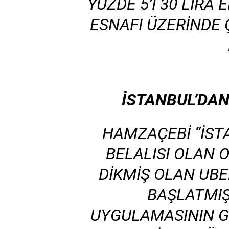
YÜZDE 5’I 30 LIRA
ESNAFI ÜZERINDE 
İSTANBUL’DAN
HAMZAÇEBI “İST
BELALISI OLAN
DIKMIŞ OLAN UBER
BAŞLATMIŞ
UYGULAMASININ GE