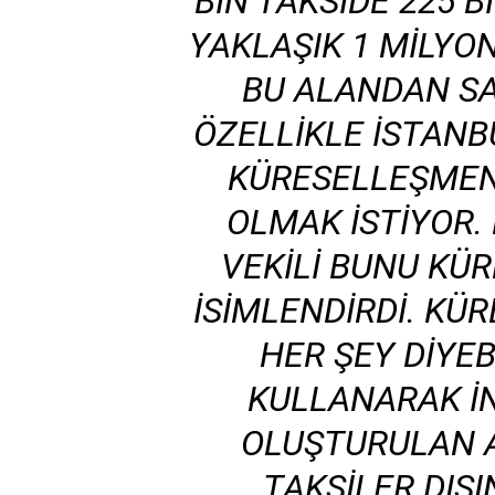
BIN TAKSIDE 225 BI
YAKLAŞIK 1 MILYO
BU ALANDAN SA
ÖZELLIKLE İSTANB
KÜRESELLEŞMEN
OLMAK ISTIYOR.
VEKILI BUNU KÜ
ISIMLENDIRDI. KÜRE
HER ŞEY DIYEB
KULLANARAK I
OLUŞTURULAN A
TAKSILER DIŞI