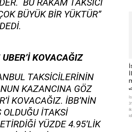
 EDER. BU RAKAM TAKSICI
ÇOK BÜYÜK BIR YÜKTÜR”
DEDI.
 UBER’İ KOVACAĞIZ
İ
İ
ANBUL TAKSICILERININ
m
 ONUN KAZANCINA GÖZ
u
​İ
’I KOVACAĞIZ. İBB’NIN
3
 OLDUĞU İTAKSI
i
i
TIRDIĞI YÜZDE 4.95’LIK