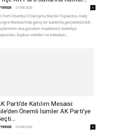
7159320
-
01/08/2026
0
K Parti İstanbul İl Danışma Meclisi Toplantısı, Haliç
ongre Merkezi’nde geniş bir katılımla gerçekleştirildi.
oplantının ana gündem maddesini; belediye
aşkanları, başkan vekilleri ve belediye...
K Parti’de Katılım Mesaisi:
ile’den Önemli İsimler AK Parti’ye
eçti…
7159320
-
01/08/2026
0