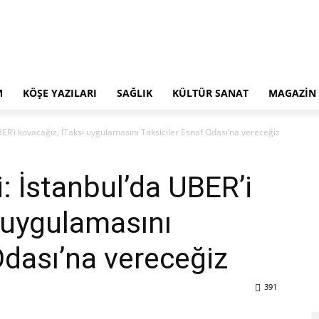
M
KÖŞE YAZILARI
SAĞLIK
KÜLTÜR SANAT
MAGAZIN
ER’i kovacağız, İTaksi uygulamasını Taksiciler Esnaf Odası’na vereceğiz
 İstanbul’da UBER’i
 uygulamasını
Odası’na vereceğiz
391