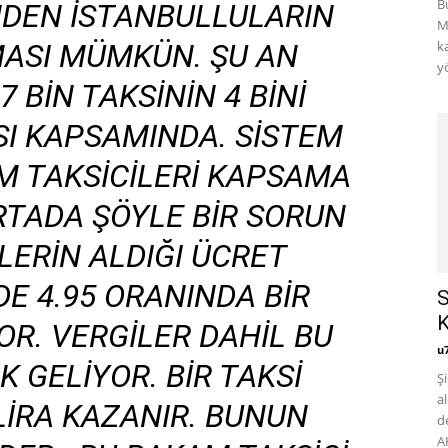
B
DEN İSTANBULLULARIN
M
MASI MÜMKÜN. ŞU AN
k
yö
7 BIN TAKSININ 4 BINI
SI KAPSAMINDA. SISTEM
M TAKSICILERI KAPSAMA
RTADA ŞÖYLE BIR SORUN
ILERIN ALDIĞI ÜCRET
E 4.95 ORANINDA BIR
S
K
OR. VERGILER DAHIL BU
u
K GELIYOR. BIR TAKSI
Ş
a
LIRA KAZANIR. BUNUN
d
AK