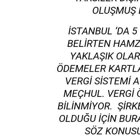
OLUŞMUŞ 
İSTANBUL ‘DA 
BELIRTEN HAMZ
YAKLAŞIK OLARA
ÖDEMELER KARTLA
VERGI SISTEMI 
MEÇHUL. VERGI 
BILINMIYOR. ŞIRK
OLDUĞU IÇIN BUR
SÖZ KONUSU