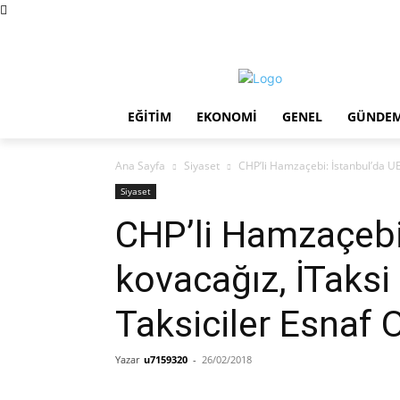
Perşembe, Ağustos 6, 2026
Künye
EĞITIM
EKONOMI
GENEL
GÜNDE
Ana Sayfa
Siyaset
CHP’li Hamzaçebi: İstanbul’da UB
Siyaset
CHP’li Hamzaçebi:
kovacağız, İTaksi
Taksiciler Esnaf 
Yazar
u7159320
-
26/02/2018