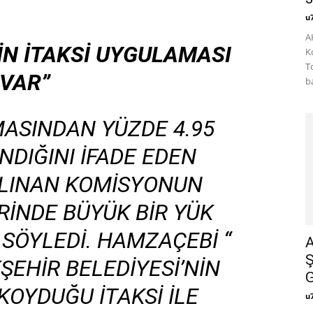
u
A
BİN İTAKSİ UYGULAMASI
K
T
VAR”
b
MASINDAN YÜZDE 4.95
NDIĞINI IFADE EDEN
LINAN KOMISYONUN
RINDE BÜYÜK BIR YÜK
SÖYLEDI. HAMZAÇEBI “
A
Ş
ŞEHIR BELEDIYESI’NIN
G
OYDUĞU İTAKSI ILE
u