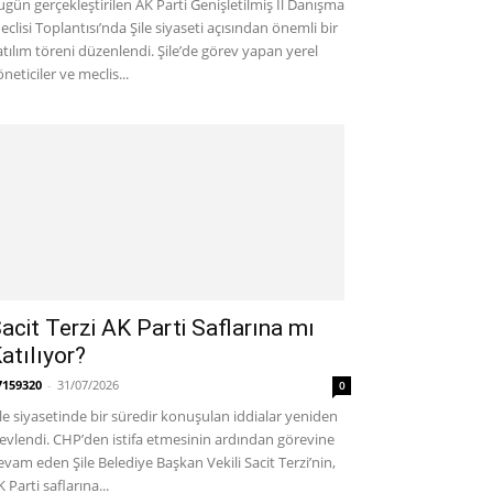
ugün gerçekleştirilen AK Parti Genişletilmiş İl Danışma
eclisi Toplantısı’nda Şile siyaseti açısından önemli bir
atılım töreni düzenlendi. Şile’de görev yapan yerel
neticiler ve meclis...
acit Terzi AK Parti Saflarına mı
atılıyor?
7159320
-
31/07/2026
0
ile siyasetinde bir süredir konuşulan iddialar yeniden
levlendi. CHP’den istifa etmesinin ardından görevine
evam eden Şile Belediye Başkan Vekili Sacit Terzi’nin,
 Parti saflarına...