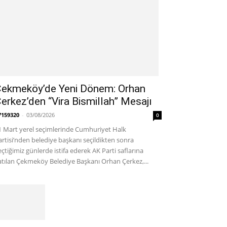
ekmeköy’de Yeni Dönem: Orhan
erkez’den “Vira Bismillah” Mesajı
7159320
-
03/08/2026
0
1 Mart yerel seçimlerinde Cumhuriyet Halk
artisi’nden belediye başkanı seçildikten sonra
eçtiğimiz günlerde istifa ederek AK Parti saflarına
atılan Çekmeköy Belediye Başkanı Orhan Çerkez,...