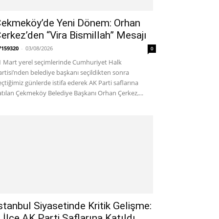
ekmeköy’de Yeni Dönem: Orhan
erkez’den “Vira Bismillah” Mesajı
7159320
-
03/08/2026
0
1 Mart yerel seçimlerinde Cumhuriyet Halk
artisi’nden belediye başkanı seçildikten sonra
eçtiğimiz günlerde istifa ederek AK Parti saflarına
atılan Çekmeköy Belediye Başkanı Orhan Çerkez,...
stanbul Siyasetinde Kritik Gelişme:
 İlçe AK Parti Saflarına Katıldı…