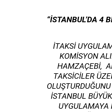
“İSTANBUL’DA 4 
İTAKSI UYGULA
KOMISYON ALI
HAMZAÇEBI, A
TAKSICILER ÜZE
OLUŞTURDUĞUNU 
İSTANBUL BÜYÜK
UYGULAMAYA K