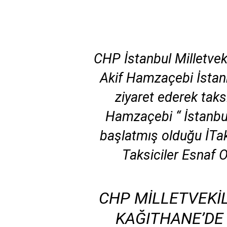
CHP İstanbul Milletvek
Akif Hamzaçebi İstanb
ziyaret ederek taksi
Hamzaçebi “ İstanbul
başlatmış olduğu İTak
Taksiciler Esnaf 
CHP MILLETVEKIL
KAĞITHANE’DE