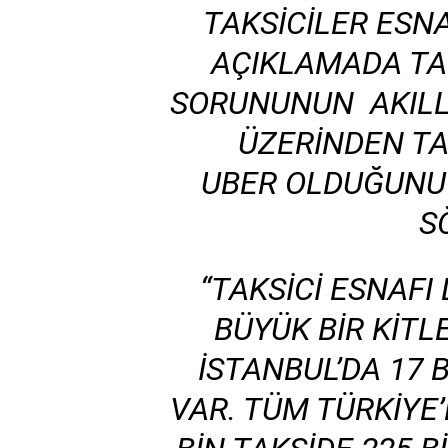
TAKSICILER ESN
AÇIKLAMADA TA
SORUNUNUN AKILL
ÜZERINDEN TA
UBER OLDUĞUNU 
S
“TAKSICI ESNAFI
BÜYÜK BIR KIT
İSTANBUL’DA 17 B
VAR. TÜM TÜRKIYE’D