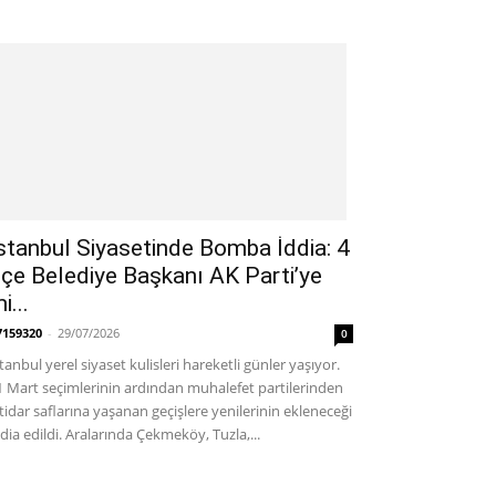
stanbul Siyasetinde Bomba İddia: 4
lçe Belediye Başkanı AK Parti’ye
i...
7159320
-
29/07/2026
0
stanbul yerel siyaset kulisleri hareketli günler yaşıyor.
1 Mart seçimlerinin ardından muhalefet partilerinden
ktidar saflarına yaşanan geçişlere yenilerinin ekleneceği
ddia edildi. Aralarında Çekmeköy, Tuzla,...