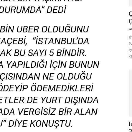
DURUMDA” DEDI
Ç
Ç
5 BIN UBER OLDUĞUNU
u
3
AÇEBI, ”İSTANBUL’DA
P
K BU SAYI 5 BINDIR.
g
k
 YAPILDIĞI IÇIN BUNUN
AÇISINDAN NE OLDUĞU
ÖDEYIP ÖDEMEDIKLERI
ETLER DE YURT DIŞINDA
ADA VERGISIZ BIR ALAN
” DIYE KONUŞTU.
İ
3