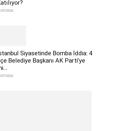
atılıyor?
1/07/2026
stanbul Siyasetinde Bomba İddia: 4
lçe Belediye Başkanı AK Parti’ye
i...
9/07/2026