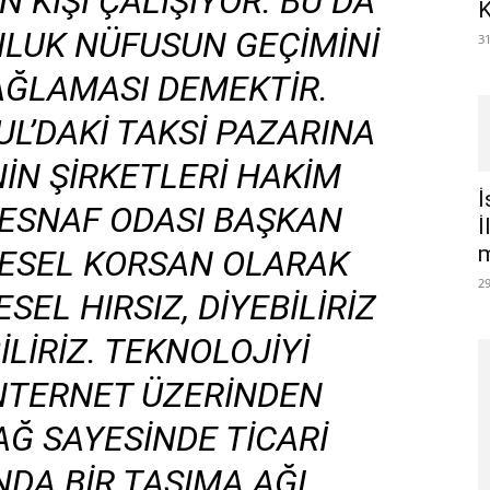
N KIŞI ÇALIŞIYOR. BU DA
K
NLUK NÜFUSUN GEÇIMINI
3
ĞLAMASI DEMEKTIR.
UL’DAKI TAKSI PAZARINA
IN ŞIRKETLERI HAKIM
İ
 ESNAF ODASI BAŞKAN
İ
m
RESEL KORSAN OLARAK
2
SEL HIRSIZ, DIYEBILIRIZ
ILIRIZ. TEKNOLOJIYI
NTERNET ÜZERINDEN
Ğ SAYESINDE TICARI
NDA BIR TAŞIMA AĞI