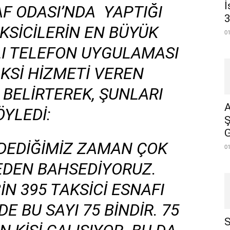
İ
AF ODASI’NDA YAPTIĞI
3
KSICILERIN EN BÜYÜK
0
I TELEFON UYGULAMASI
KSI HIZMETI VEREN
BELIRTEREK, ŞUNLARI
A
ÖYLEDI:
Ş
G
 DEDIĞIMIZ ZAMAN ÇOK
0
LEDEN BAHSEDIYORUZ.
IN 395 TAKSICI ESNAFI
E BU SAYI 75 BINDIR. 75
S