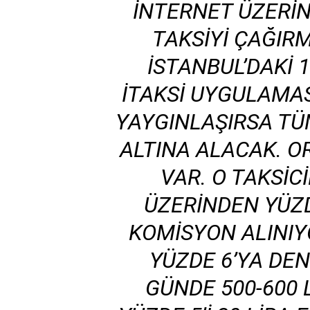
INTERNET ÜZERIN
TAKSIYI ÇAĞIR
İSTANBUL’DAKI 1
İTAKSI UYGULAMA
YAYGINLAŞIRSA TÜ
ALTINA ALACAK. O
VAR. O TAKSIC
ÜZERINDEN YÜZD
KOMISYON ALINIY
YÜZDE 6’YA DEN
GÜNDE 500-600 