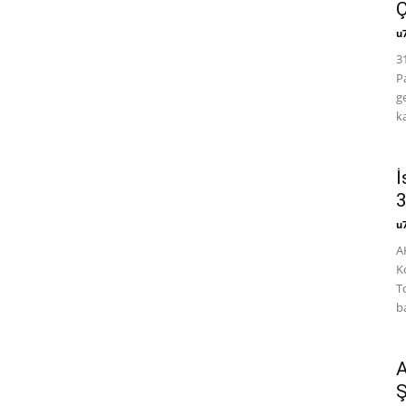
Ç
u
3
P
g
k
İ
3
u
A
K
T
b
A
Ş