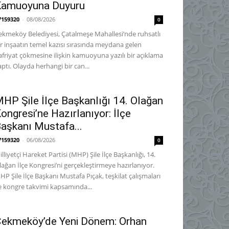
Kamuoyuna Duyuru
7159320
-
08/08/2026
0
ekmeköy Belediyesi, Çatalmeşe Mahallesi’nde ruhsatlı
ir inşaatın temel kazısı sırasında meydana gelen
afriyat çökmesine ilişkin kamuoyuna yazılı bir açıklama
aptı. Olayda herhangi bir can...
HP Şile İlçe Başkanlığı 14. Olağan
ongresi’ne Hazırlanıyor: İlçe
aşkanı Mustafa...
7159320
-
06/08/2026
0
lliyetçi Hareket Partisi (MHP) Şile İlçe Başkanlığı, 14.
lağan İlçe Kongresi’ni gerçekleştirmeye hazırlanıyor. ​
HP Şile İlçe Başkanı Mustafa Pıçak, teşkilat çalışmaları
e kongre takvimi kapsamında...
ekmeköy’de Yeni Dönem: Orhan