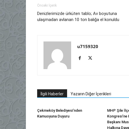
Önceki İçerik
Denizlerimizde ürküten tablo; Av boyutuna
ulaşmadan avlanan 10 ton balığa el konuldu
u7159320
İlgili Haberler
Yazarın Diğer İçerikleri
Çekmeköy Belediyesi’nden
MHP Şile İlç
Kamuoyuna Duyuru
Kongresi’ne H
Başkanı Mus
Halkına Dav