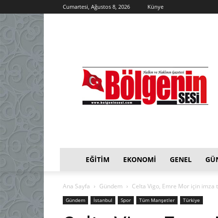
Cumartesi, Ağustos 8, 2026
Künye
EĞITIM
EKONOMI
GENEL
GÜ
Ana Sayfa
Gündem
Celta Vigo, Emre Mor için imza 
Gündem
İstanbul
Spor
Tüm Manşetler
Türkiye