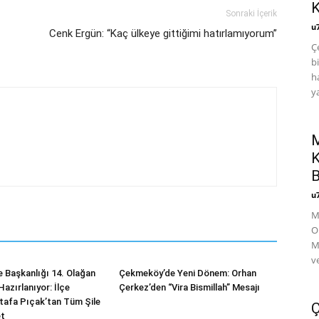
Sonraki İçerik
u
Cenk Ergün: “Kaç ülkeye gittiğimi hatırlamıyorum”
Ç
b
h
y
M
K
B
u
Mi
O
M
v
e Başkanlığı 14. Olağan
Çekmeköy’de Yeni Dönem: Orhan
azırlanıyor: İlçe
Çerkez’den “Vira Bismillah” Mesajı
tafa Pıçak’tan Tüm Şile
Ç
et