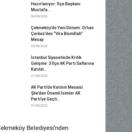
Hazırlanıyor: İlçe Başkanı
Mustafa...
06/08/2026
Çekmeköy’de Yeni Dönem: Orhan
Çerkez’den “Vira Bismillah”
Mesajı
03/08/2026
İstanbul Siyasetinde Kritik
Gelişme: 3 İlçe AK Parti Saflarına
Katıldı…
01/08/2026
AK Parti’de Katılım Mesaisi:
Şile’den Önemli İsimler AK
Parti’ye Geçti…
01/08/2026
ekmeköy Belediyesi’nden