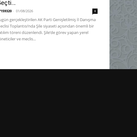
eçti…
7159320
-
01/08/2026
0
ugün gerçekleştirilen AK Parti Genişletilmiş İl Danışma
eclisi Toplantısı’nda Şile siyaseti açısından önemli bir
atılım töreni düzenlendi. Şile’de görev yapan yerel
neticiler ve meclis...