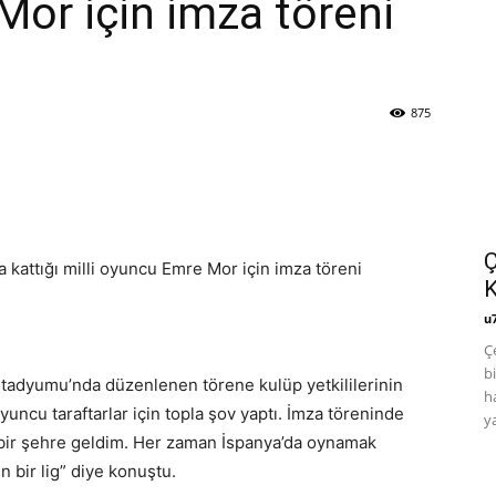
Mor için imza töreni
875
Ç
kattığı milli oyuncu Emre Mor için imza töreni
u
Ç
b
Stadyumu’nda düzenlenen törene kulüp yetkililerinin
h
 oyuncu taraftarlar için topla şov yaptı. İmza töreninde
y
bir şehre geldim. Her zaman İspanya’da oynamak
 bir lig” diye konuştu.