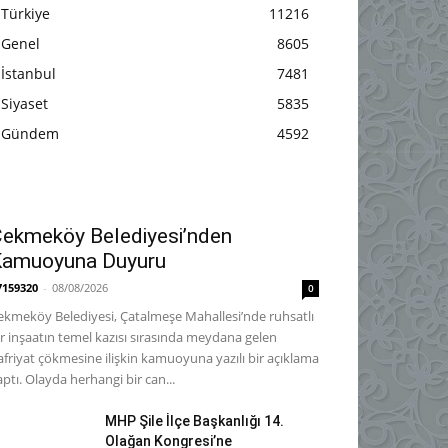
Türkiye
11216
Genel
8605
İstanbul
7481
Siyaset
5835
Gündem
4592
ekmeköy Belediyesi’nden
Kamuoyuna Duyuru
7159320
-
08/08/2026
0
ekmeköy Belediyesi, Çatalmeşe Mahallesi’nde ruhsatlı
ir inşaatın temel kazısı sırasında meydana gelen
afriyat çökmesine ilişkin kamuoyuna yazılı bir açıklama
aptı. Olayda herhangi bir can...
MHP Şile İlçe Başkanlığı 14.
Olağan Kongresi’ne