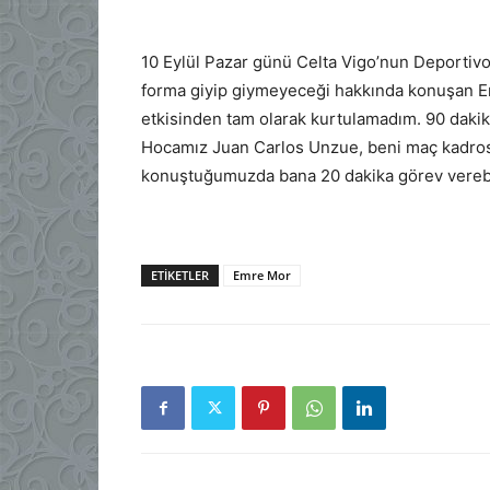
10 Eylül Pazar günü Celta Vigo’nun Deportivo
forma giyip giymeyeceği hakkında konuşan Em
etkisinden tam olarak kurtulamadım. 90 daki
Hocamız Juan Carlos Unzue, beni maç kadros
konuştuğumuzda bana 20 dakika görev verebi
ETİKETLER
Emre Mor