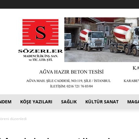
NDEM
KÖŞE YAZILARI
SAĞLIK
KÜLTÜR SANAT
MAG
töreni düzenledi