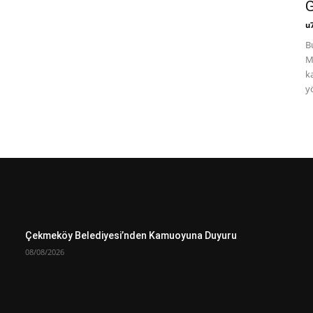
G
u
B
M
k
yö
Çekmeköy Belediyesi’nden Kamuoyuna Duyuru
08/08/2026