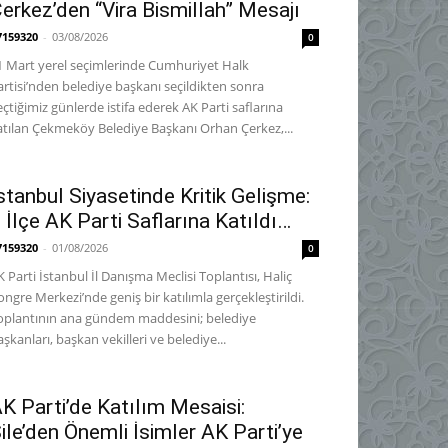
erkez’den “Vira Bismillah” Mesajı
7159320
-
03/08/2026
0
1 Mart yerel seçimlerinde Cumhuriyet Halk
artisi’nden belediye başkanı seçildikten sonra
eçtiğimiz günlerde istifa ederek AK Parti saflarına
atılan Çekmeköy Belediye Başkanı Orhan Çerkez,...
stanbul Siyasetinde Kritik Gelişme:
 İlçe AK Parti Saflarına Katıldı…
7159320
-
01/08/2026
0
K Parti İstanbul İl Danışma Meclisi Toplantısı, Haliç
ongre Merkezi’nde geniş bir katılımla gerçekleştirildi.
oplantının ana gündem maddesini; belediye
aşkanları, başkan vekilleri ve belediye...
K Parti’de Katılım Mesaisi:
ile’den Önemli İsimler AK Parti’ye