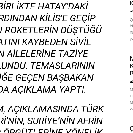
 BIRLIKTE HATAY’DAKI
u
DINDAN KILIS’E GEÇIP
Ç
b
AN ROKETLERIN DÜŞTÜĞÜ
h
y
ATINI KAYBEDEN SIVIL
 AILELERINE TAZIYE
M
LUNDU. TEMASLARININ
K
B
LIĞE GEÇEN BAŞBAKAN
u
DA AÇIKLAMA YAPTI.
Mi
O
M
M, AÇIKLAMASINDA TÜRK
v
I’NIN, SURIYE’NIN AFRIN
Ç
R ÖRGÜTLERINE YÖNELIK