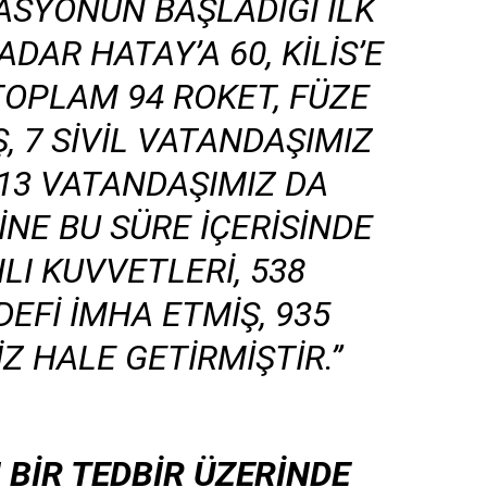
RASYONUN BAŞLADIĞI ILK
AR HATAY’A 60, KILIS’E
TOPLAM 94 ROKET, FÜZE
Ş, 7 SIVIL VATANDAŞIMIZ
113 VATANDAŞIMIZ DA
INE BU SÜRE IÇERISINDE
LI KUVVETLERI, 538
EFI IMHA ETMIŞ, 935
IZ HALE GETIRMIŞTIR.”
 BİR TEDBİR ÜZERİNDE