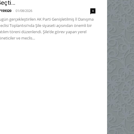
eçti…
7159320
-
01/08/2026
0
ugün gerçekleştirilen AK Parti Genişletilmiş İl Danışma
eclisi Toplantısı’nda Şile siyaseti açısından önemli bir
atılım töreni düzenlendi. Şile’de görev yapan yerel
neticiler ve meclis...