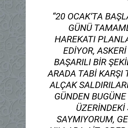
“20 OCAK’TA BAŞL
GÜNÜ TAMAML
HAREKATI PLANL
EDIYOR, ASKER
BAŞARILI BIR ŞEK
ARADA TABI KARŞI
ALÇAK SALDIRILAR
GÜNDEN BUGÜNE 
ÜZERINDEKI 
SAYMIYORUM, GE