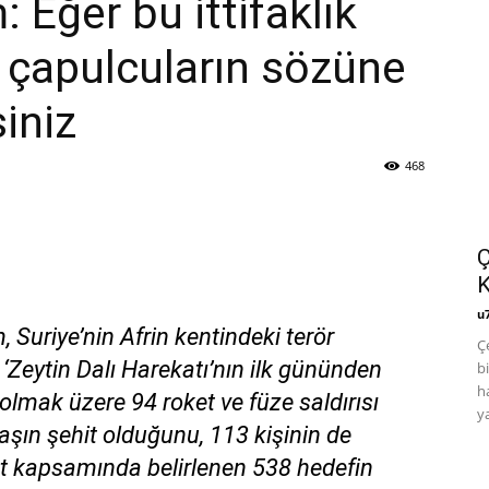
 Eğer bu ittifaklık
çapulcuların sözüne
iniz
468
Ç
u
 Suriye’nin Afrin kentindeki terör
Ç
 ‘Zeytin Dalı Harekatı’nın ilk gününden
b
h
 olmak üzere 94 roket ve füze saldırısı
y
daşın şehit olduğunu, 113 kişinin de
at kapsamında belirlenen 538 hedefin