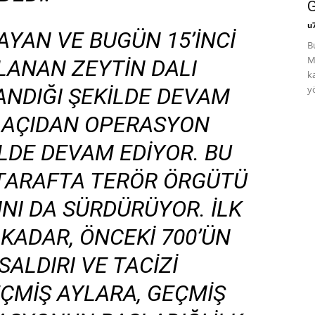
G
u
AYAN VE BUGÜN 15’INCI
B
M
ANAN ZEYTIN DALI
k
ANDIĞI ŞEKILDE DEVAM
yö
I AÇIDAN OPERASYON
ILDE DEVAM EDIYOR. BU
 TARAFTA TERÖR ÖRGÜTÜ
INI DA SÜRDÜRÜYOR. İLK
KADAR, ÖNCEKI 700’ÜN
SALDIRI VE TACIZI
ÇMIŞ AYLARA, GEÇMIŞ