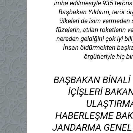
imha edilmesiyle 935 teröristi
Başbakan Yıldırım, terör ö
ülkeleri de isim vermeden se
füzelerin, atılan roketlerin v
nereden geldiğini çok iyi bili
İnsan öldürmekten başka 
örgütleriyle hiç b
BAŞBAKAN BINALI 
İÇIŞLERI BAKA
ULAŞTIRMA
HABERLEŞME BAK
JANDARMA GENEL