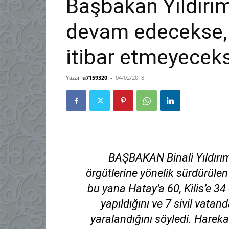
Başbakan Yıldırım:
devam edecekse, 
itibar etmeyeceks
Yazar
u7159320
-
04/02/2018
BAŞBAKAN Binali Yıldırım,
örgütlerine yönelik sürdürülen
bu yana Hatay’a 60, Kilis’e 34
yapıldığını ve 7 sivil vatan
yaralandığını söyledi. Harek