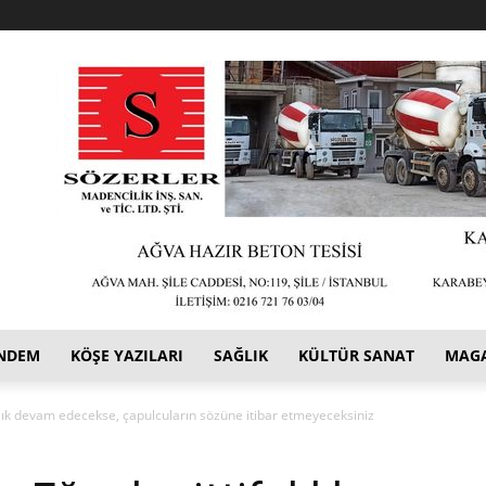
NDEM
KÖŞE YAZILARI
SAĞLIK
KÜLTÜR SANAT
MAG
klık devam edecekse, çapulcuların sözüne itibar etmeyeceksiniz