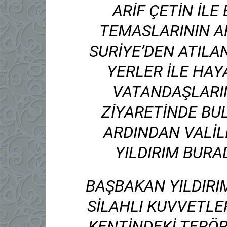
ARIF ÇETIN ILE
TEMASLARININ AR
SURIYE’DEN ATIL
YERLER ILE HAY
VATANDAŞLARIN
ZIYARETINDE BU
ARDINDAN VALI
YILDIRIM BURA
BAŞBAKAN YILDIRI
SILAHLI KUVVETLER
KENTINDEKI TERÖ