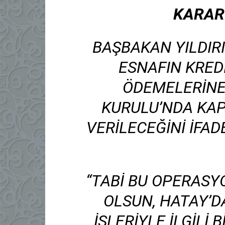
KARAR
BAŞBAKAN YILDIRI
ESNAFIN KREDI
ÖDEMELERINE
KURULU’NDA KAP
VERILECEĞINI IFA
“TABI BU OPERASYO
OLSUN, HATAY’D
IŞLERIYLE ILGILI