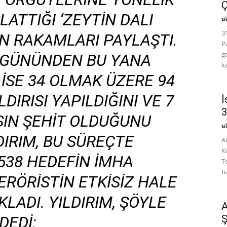
Ç
LATTIĞI ‘ZEYTIN DALI
u
3
IN RAKAMLARI PAYLAŞTI.
P
g
 GÜNÜNDEN BU YANA
k
E ISE 34 OLMAK ÜZERE 94
DIRISI YAPILDIĞINI VE 7
İ
3
ŞIN ŞEHIT OLDUĞUNU
u
DIRIM, BU SÜREÇTE
A
K
538 HEDEFIN IMHA
T
b
ERÖRISTIN ETKISIZ HALE
KLADI. YILDIRIM, ŞÖYLE
A
DEDI:
Ş