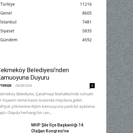
Türkiye
11216
Genel
8605
İstanbul
7481
Siyaset
5835
Gündem
4592
ekmeköy Belediyesi’nden
Kamuoyuna Duyuru
7159320
-
08/08/2026
0
ekmeköy Belediyesi, Çatalmeşe Mahallesi’nde ruhsatlı
ir inşaatın temel kazısı sırasında meydana gelen
afriyat çökmesine ilişkin kamuoyuna yazılı bir açıklama
aptı. Olayda herhangi bir can...
MHP Şile İlçe Başkanlığı 14.
Olağan Kongresi’ne