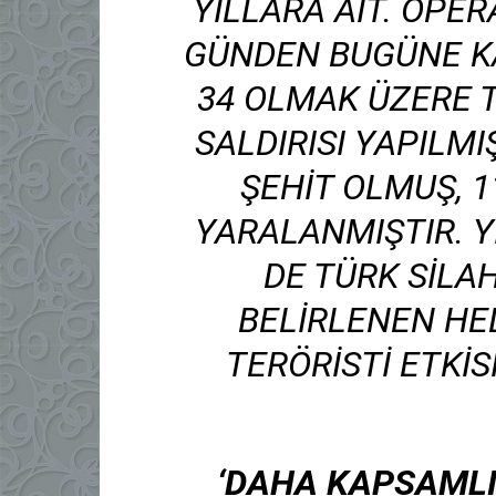
YILLARA AIT. OPE
GÜNDEN BUGÜNE KAD
34 OLMAK ÜZERE 
SALDIRISI YAPILMI
ŞEHIT OLMUŞ, 
YARALANMIŞTIR. Y
DE TÜRK SILAH
BELIRLENEN HED
TERÖRISTI ETKIS
‘DAHA KAPSAMLI