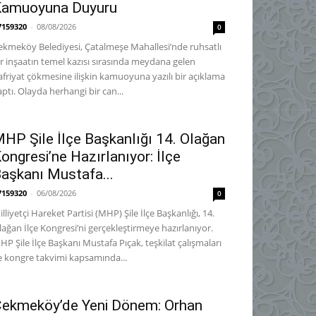
Kamuoyuna Duyuru
7159320
-
08/08/2026
0
ekmeköy Belediyesi, Çatalmeşe Mahallesi’nde ruhsatlı
ir inşaatın temel kazısı sırasında meydana gelen
afriyat çökmesine ilişkin kamuoyuna yazılı bir açıklama
aptı. Olayda herhangi bir can...
HP Şile İlçe Başkanlığı 14. Olağan
ongresi’ne Hazırlanıyor: İlçe
aşkanı Mustafa...
7159320
-
06/08/2026
0
lliyetçi Hareket Partisi (MHP) Şile İlçe Başkanlığı, 14.
lağan İlçe Kongresi’ni gerçekleştirmeye hazırlanıyor. ​
HP Şile İlçe Başkanı Mustafa Pıçak, teşkilat çalışmaları
e kongre takvimi kapsamında...
ekmeköy’de Yeni Dönem: Orhan