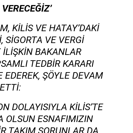
 VERECEĞİZ’
M, KILIS VE HATAY’DAKI
, SIGORTA VE VERGI
 ILIŞKIN BAKANLAR
SAMLI TEDBIR KARARI
DE EDEREK, ŞÖYLE DEVAM
ETTI:
N DOLAYISIYLA KILIS’TE
A OLSUN ESNAFIMIZIN
 BIR TAKIM SORUNLAR DA