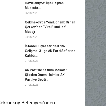
Hazırlanıyor: İlçe Başkanı
Mustafa...
06/08/2026
Çekmeköy’de Yeni Dönem: Orhan
Çerkez’den “Vira Bismillah”
Mesajı
03/08/2026
İstanbul Siyasetinde Kritik
Gelişme: 3 İlçe AK Parti Saflarına
Katıldı…
01/08/2026
AK Parti’de Katılım Mesaisi:
Şile’den Önemli İsimler AK
Parti’ye Geçti…
01/08/2026
ekmeköy Belediyesi’nden