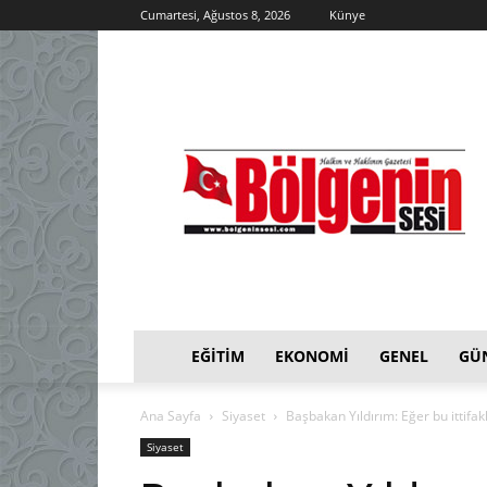
Cumartesi, Ağustos 8, 2026
Künye
EĞITIM
EKONOMI
GENEL
GÜ
Ana Sayfa
Siyaset
Başbakan Yıldırım: Eğer bu ittifa
Siyaset