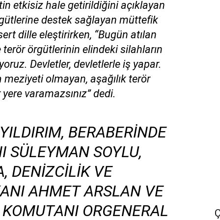
n etkisiz hale getirildiğini açıklayan
rgütlerine destek sağlayan müttefik
rt dille eleştirirken, “Bugün atılan
e terör örgütlerinin elindeki silahların
yoruz. Devletler, devletlerle iş yapar.
meziyeti olmayan, aşağılık terör
ir yere varamazsınız” dedi.
YILDIRIM, BERABERINDE
NI SÜLEYMAN SOYLU,
, DENIZCILIK VE
ANI AHMET ARSLAN VE
 KOMUTANI ORGENERAL
Ç