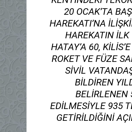
20 OCAK’TA BAŞ
HAREKATI’NA ILIŞK
HAREKATIN ILK
HATAY’A 60, KILIS’
ROKET VE FÜZE SAL
SIVIL VATANDA
BILDIREN YIL
BELIRLENEN 
EDILMESIYLE 935 T
GETIRILDIĞINI AÇI