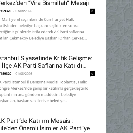
erkez’den “Vira Bismillah” Mesajı
7159320
-
03/08/2026
0
1 Mart yerel seçimlerinde Cumhuriyet Halk
artisi’nden belediye başkanı seçildikten sonra
eçtiğimiz günlerde istifa ederek AK Parti saflarına
atılan Çekmeköy Belediye Başkanı Orhan Çerkez,...
stanbul Siyasetinde Kritik Gelişme:
 İlçe AK Parti Saflarına Katıldı…
7159320
-
01/08/2026
0
K Parti İstanbul İl Danışma Meclisi Toplantısı, Haliç
ongre Merkezi’nde geniş bir katılımla gerçekleştirildi.
oplantının ana gündem maddesini; belediye
aşkanları, başkan vekilleri ve belediye...
K Parti’de Katılım Mesaisi:
ile’den Önemli İsimler AK Parti’ye