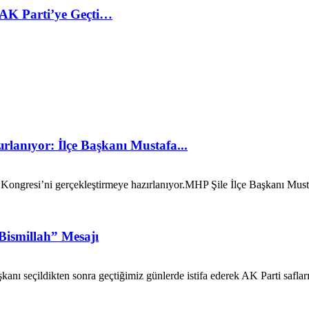
r AK Parti’ye Geçti…
rlanıyor: İlçe Başkanı Mustafa...
 Kongresi’ni gerçekleştirmeye hazırlanıyor. ​MHP Şile İlçe Başkanı Musta
ismillah” Mesajı
kanı seçildikten sonra geçtiğimiz günlerde istifa ederek AK Parti safl