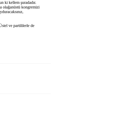
n ki kellem şuradadır.
da olağanüstü kongremizi
yduracaksınız,
tel ve partililerle de