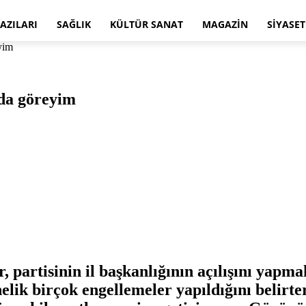
AZILARI
SAĞLIK
KÜLTÜR SANAT
MAGAZIN
SIYASET
yim
 da göreyim
 partisinin il başkanlığının açılışını yapma
elik birçok engellemeler yapıldığını belirt