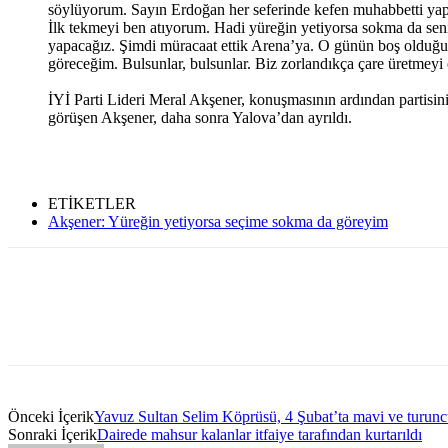
söylüyorum. Sayın Erdoğan her seferinde kefen muhabbetti yapar
İlk tekmeyi ben atıyorum. Hadi yüreğin yetiyorsa sokma da se
yapacağız. Şimdi müracaat ettik Arena’ya. O günün boş olduğu
göreceğim. Bulsunlar, bulsunlar. Biz zorlandıkça çare üretmeyi
İYİ Parti Lideri Meral Akşener, konuşmasının ardından partisinin 
görüşen Akşener, daha sonra Yalova’dan ayrıldı.
ETİKETLER
Akşener: Yüreğin yetiyorsa seçime sokma da göreyim
Önceki İçerik
Yavuz Sultan Selim Köprüsü, 4 Şubat’ta mavi ve turuncu
Sonraki İçerik
Dairede mahsur kalanlar itfaiye tarafından kurtarıldı