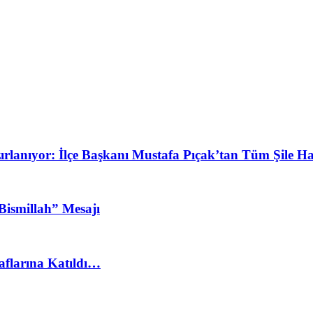
ırlanıyor: İlçe Başkanı Mustafa Pıçak’tan Tüm Şile H
ismillah” Mesajı
Saflarına Katıldı…