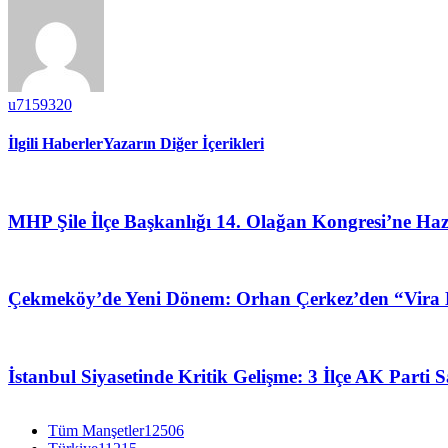
u7159320
İlgili Haberler
Yazarın Diğer İçerikleri
MHP Şile İlçe Başkanlığı 14. Olağan Kongresi’ne Haz
Çekmeköy’de Yeni Dönem: Orhan Çerkez’den “Vira B
İstanbul Siyasetinde Kritik Gelişme: 3 İlçe AK Parti 
Tüm Manşetler
12506