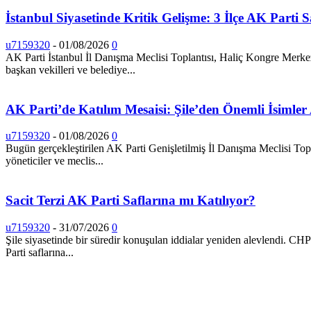
İstanbul Siyasetinde Kritik Gelişme: 3 İlçe AK Parti 
u7159320
-
01/08/2026
0
AK Parti İstanbul İl Danışma Meclisi Toplantısı, Haliç Kongre Merkezi
başkan vekilleri ve belediye...
AK Parti’de Katılım Mesaisi: Şile’den Önemli İsimle
u7159320
-
01/08/2026
0
Bugün gerçekleştirilen AK Parti Genişletilmiş İl Danışma Meclisi Topla
yöneticiler ve meclis...
Sacit Terzi AK Parti Saflarına mı Katılıyor?
u7159320
-
31/07/2026
0
Şile siyasetinde bir süredir konuşulan iddialar yeniden alevlendi. CH
Parti saflarına...
HABERLER