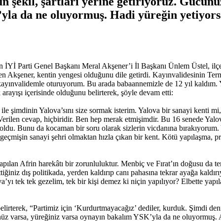
n şekil, şartları yerine getiriyoruz. Gücünü
’yla da ne oluyormuş. Hadi yüreğin yetiyor
an İYİ Parti Genel Başkanı Meral Akşener’i İl Başkanı Ünlem Üstel, ilçe 
irten Akşener, kentin yengesi olduğunu dile getirdi. Kayınvalidesinin Te
ayınvalidemle oturuyorum. Bu arada babaannemizle de 12 yıl kaldım. Y
 arayışı içerisinde olduğunu belirterek, şöyle devam etti:
ile şimdinin Yalova’sını size sormak isterim. Yalova bir sanayi kenti mi
Verilen cevap, hiçbiridir. Ben hep merak etmişimdir. Bu 16 senede Yalov
 oldu. Bunu da kocaman bir soru olarak sizlerin vicdanına bırakıyorum.
da geçmişin sanayi şehri olmaktan hızla çıkan bir kent. Kötü yapılaşma, 
pılan Afrin harekâtı bir zorunluluktur. Menbiç ve Fırat’ın doğusu da t
iğiniz dış politikada, yerden kaldırıp canı pahasına tekrar ayağa kaldırı
va’yı tek tek gezelim, tek bir kişi demez ki niçin yapılıyor? Elbette ya
elirterek, “Partimiz için ‘Kurdurtmayacağız’ dediler, kurduk. Şimdi den
ünüz varsa, yüreğiniz varsa oynayın bakalım YSK’yla da ne oluyormuş. A