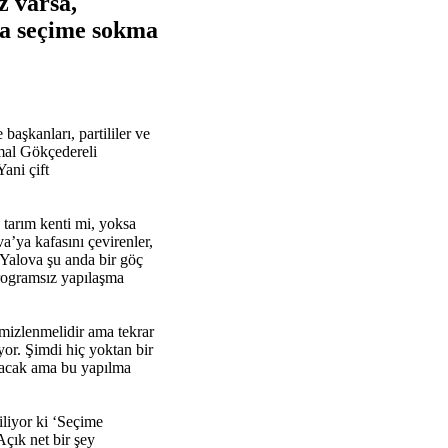
z varsa,
sa seçime sokma
başkanları, partililer ve
rmal Gökçedereli
ani çift
, tarım kenti mi, yoksa
a’ya kafasını çevirenler,
 Yalova şu anda bir göç
programsız yapılaşma
emizlenmelidir ama tekrar
yor. Şimdi hiç yoktan bir
pılacak ama bu yapılma
iliyor ki ‘Seçime
çık net bir şey