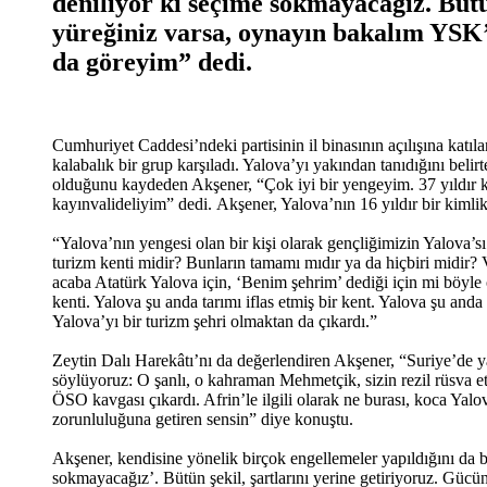
deniliyor ki seçime sokmayacağız. Bütü
yüreğiniz varsa, oynayın bakalım YSK
da göreyim” dedi.
Cumhuriyet Caddesi’ndeki partisinin il binasının açılışına katıl
kalabalık bir grup karşıladı. Yalova’yı yakından tanıdığını bel
olduğunu kaydeden Akşener, “Çok iyi bir yengeyim. 37 yıldır k
kayınvalideliyim” dedi. Akşener, Yalova’nın 16 yıldır bir kimlik
“Yalova’nın yengesi olan bir kişi olarak gençliğimizin Yalova’sı 
turizm kenti midir? Bunların tamamı mıdır ya da hiçbiri midir? 
acaba Atatürk Yalova için, ‘Benim şehrim’ dediği için mi böyle
kenti. Yalova şu anda tarımı iflas etmiş bir kent. Yalova şu an
Yalova’yı bir turizm şehri olmaktan da çıkardı.”
Zeytin Dalı Harekâtı’nı da değerlendiren Akşener, “Suriye’de ya
söylüyoruz: O şanlı, o kahraman Mehmetçik, sizin rezil rüsva ett
ÖSO kavgası çıkardı. Afrin’le ilgili olarak ne burası, koca Yalo
zorunluluğuna getiren sensin” diye konuştu.
Akşener, kendisine yönelik birçok engellemeler yapıldığını da b
sokmayacağız’. Bütün şekil, şartlarını yerine getiriyoruz. Güc