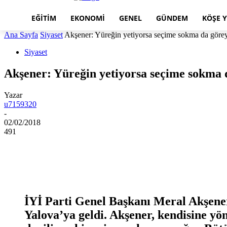
EĞITIM
EKONOMI
GENEL
GÜNDEM
KÖŞE Y
Ana Sayfa
Siyaset
Akşener: Yüreğin yetiyorsa seçime sokma da göre
Siyaset
Akşener: Yüreğin yetiyorsa seçime sokma
Yazar
u7159320
-
02/02/2018
491
İYİ Parti Genel Başkanı Meral Akşener,
Yalova’ya geldi. Akşener, kendisine yön