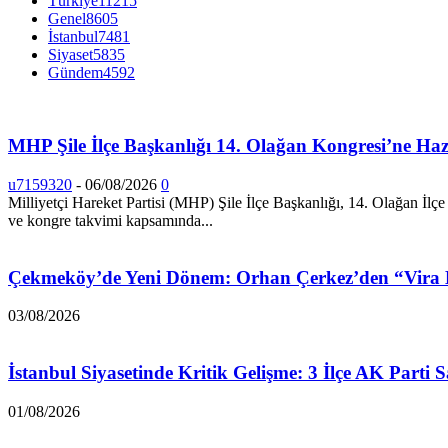
Türkiye
11215
Genel
8605
İstanbul
7481
Siyaset
5835
Gündem
4592
MHP Şile İlçe Başkanlığı 14. Olağan Kongresi’ne Hazı
u7159320
-
06/08/2026
0
Milliyetçi Hareket Partisi (MHP) Şile İlçe Başkanlığı, 14. Olağan İlçe
ve kongre takvimi kapsamında...
Çekmeköy’de Yeni Dönem: Orhan Çerkez’den “Vira B
03/08/2026
İstanbul Siyasetinde Kritik Gelişme: 3 İlçe AK Parti 
01/08/2026