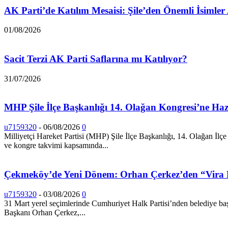
AK Parti’de Katılım Mesaisi: Şile’den Önemli İsimle
01/08/2026
Sacit Terzi AK Parti Saflarına mı Katılıyor?
31/07/2026
MHP Şile İlçe Başkanlığı 14. Olağan Kongresi’ne Hazı
u7159320
-
06/08/2026
0
Milliyetçi Hareket Partisi (MHP) Şile İlçe Başkanlığı, 14. Olağan İlçe
ve kongre takvimi kapsamında...
Çekmeköy’de Yeni Dönem: Orhan Çerkez’den “Vira B
u7159320
-
03/08/2026
0
31 Mart yerel seçimlerinde Cumhuriyet Halk Partisi’nden belediye baş
Başkanı Orhan Çerkez,...