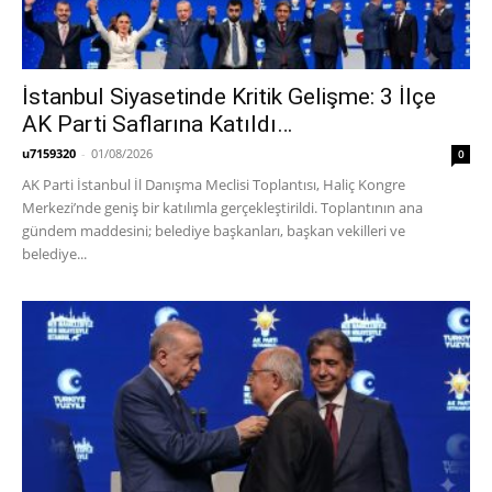
İstanbul Siyasetinde Kritik Gelişme: 3 İlçe
AK Parti Saflarına Katıldı…
u7159320
-
01/08/2026
0
AK Parti İstanbul İl Danışma Meclisi Toplantısı, Haliç Kongre
Merkezi’nde geniş bir katılımla gerçekleştirildi. Toplantının ana
gündem maddesini; belediye başkanları, başkan vekilleri ve
belediye...