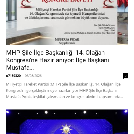
MHP Şile İlçe Başkanlığı 14. Olağan
Kongresi’ne Hazırlanıyor: İlçe Başkanı
Mustafa...
u7159320
-
06/08/2026
0
Milliyetçi Hareket Partisi (MHP) Şile İlçe Başkanlığı, 14. Olağan İlçe
Kongresi’ni gerçekleştirmeye hazırlanıyor. ​MHP Şile İlçe Başkanı
Mustafa Pıçak, teşkilat çalışmaları ve kongre takvimi kapsamında...