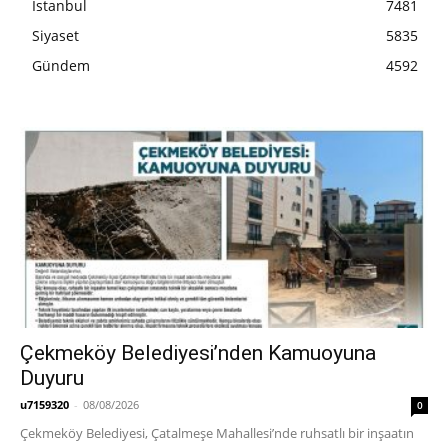
İstanbul
7481
Siyaset
5835
Gündem
4592
Çekmeköy Belediyesi’nden Kamuoyuna
Duyuru
u7159320
-
08/08/2026
0
Çekmeköy Belediyesi, Çatalmeşe Mahallesi’nde ruhsatlı bir inşaatın