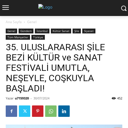
Ana Sayfa
Genel
Genel
Gündem
İstanbul
Kültür Sanat
Şile
Siyaset
Tüm Manşetler
Türkiye
35. ULUSLARARASI ŞİLE
BEZİ KÜLTÜR ve SANAT
FESTİVALİ UMUTLA,
NEŞEYLE, COŞKUYLA
BAŞLADI!
Yazar
u7159320
-
30/07/2024
452