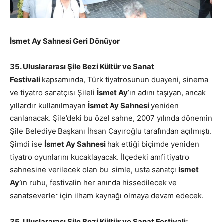
İsmet Ay Sahnesi Geri Dönüyor
35. Uluslararası Şile Bezi Kültür ve Sanat
Festivali
kapsamında, Türk tiyatrosunun duayeni, sinema
ve tiyatro sanatçısı Şileli
İsmet Ay
’ın adını taşıyan, ancak
yıllardır kullanılmayan
İsmet Ay Sahnesi
yeniden
canlanacak. Şile’deki bu özel sahne, 2007 yılında dönemin
Şile Belediye Başkanı İhsan Çayıroğlu tarafından açılmıştı.
Şimdi ise
İsmet Ay Sahnesi
hak ettiği biçimde yeniden
tiyatro oyunlarını kucaklayacak. İlçedeki amfi tiyatro
sahnesine verilecek olan bu isimle, usta sanatçı
İsmet
Ay’
ın ruhu, festivalin her anında hissedilecek ve
sanatseverler için ilham kaynağı olmaya devam edecek.
35. Uluslararası Şile Bezi Kültür ve Sanat Festivali;