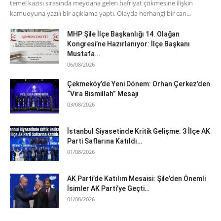
temel kazısı sırasında meydana gelen hafriyat çökmesine ilişkin
kamuoyuna yazılı bir açıklama yaptı. Olayda herhangi bir can...
MHP Şile İlçe Başkanlığı 14. Olağan
Kongresi’ne Hazırlanıyor: İlçe Başkanı
Mustafa...
06/08/2026
Çekmeköy’de Yeni Dönem: Orhan Çerkez’den
“Vira Bismillah” Mesajı
03/08/2026
İstanbul Siyasetinde Kritik Gelişme: 3 İlçe AK
Parti Saflarına Katıldı…
01/08/2026
AK Parti’de Katılım Mesaisi: Şile’den Önemli
İsimler AK Parti’ye Geçti…
01/08/2026