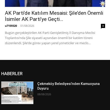
AK Parti’de Katılım Mesaisi: Şile’den Önemli
İsimler AK Parti’ye Geçti…
u7159320
-
01/08/2026
0
Bugün gerçekleştirilen AK Parti Genişletilmiş İl Danışma Meclisi
Toplantısı’nda Şile siyaseti açısından önemli bir katılım töreni
düzenlendi. Şile’de görev yapan yerel yöneticiler ve meclis...
HABERLER
Çekmeköy Belediyesi’nden Kamuoyuna
Duyuru
08/08/2026