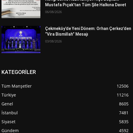
Mustafa Pıçak’tan Tüm Şile Halkına Davet
06/08/2026
Çekmeköy’de Yeni Dönem: Orhan Çerkez’den
“Vira Bismillah” Mesajı
03/08/2026
KATEGORİLER
Tüm Manşetler
12506
Türkiye
11216
Genel
8605
İstanbul
7481
Siyaset
5835
Gündem
4592