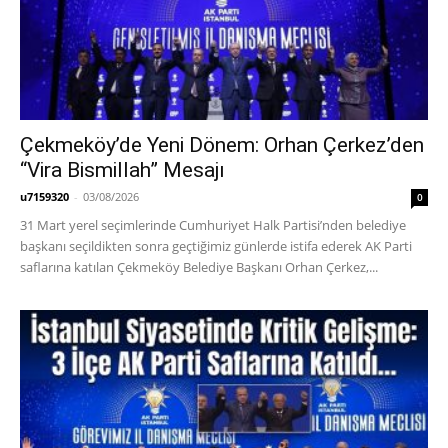
Çekmeköy’de Yeni Dönem: Orhan Çerkez’den
“Vira Bismillah” Mesajı
u7159320
-
03/08/2026
0
31 Mart yerel seçimlerinde Cumhuriyet Halk Partisi’nden belediye
başkanı seçildikten sonra geçtiğimiz günlerde istifa ederek AK Parti
saflarına katılan Çekmeköy Belediye Başkanı Orhan Çerkez,...